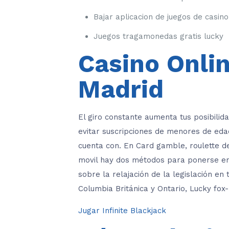
Bajar aplicacion de juegos de casino
Juegos tragamonedas gratis lucky
Casino Onli
Madrid
El giro constante aumenta tus posibili
evitar suscripciones de menores de edad
cuenta con. En Card gamble, roulette d
movil hay dos métodos para ponerse en c
sobre la relajación de la legislación en
Columbia Británica y Ontario, Lucky fo
Jugar Infinite Blackjack