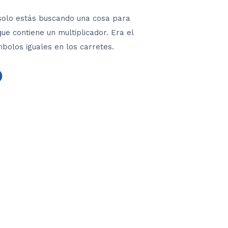
 solo estás buscando una cosa para
ue contiene un multiplicador. Era el
mbolos iguales en los carretes.
o