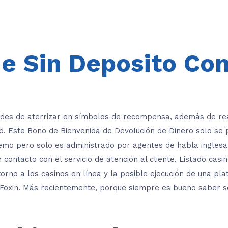
ne Sin Deposito C
dades de aterrizar en símbolos de recompensa, además de rea
. Este Bono de Bienvenida de Devolución de Dinero solo se p
emo pero solo es administrado por agentes de habla inglesa
ontacto con el servicio de atención al cliente. Listado casi
 torno a los casinos en línea y la posible ejecución de una pl
x-Foxin. Más recientemente, porque siempre es bueno saber s