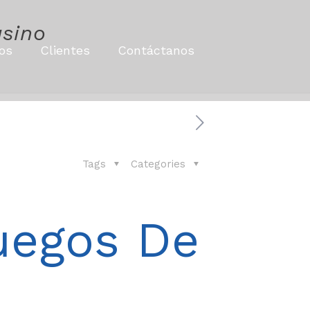
asino
os
Clientes
Contáctanos
Tags
Categories
Juegos De