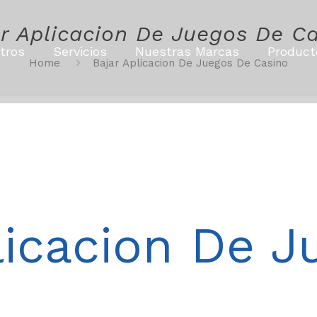
r Aplicacion De Juegos De C
tros
Servicios
Nuestras Marcas
Product
Home
Bajar Aplicacion De Juegos De Casino
licacion De 