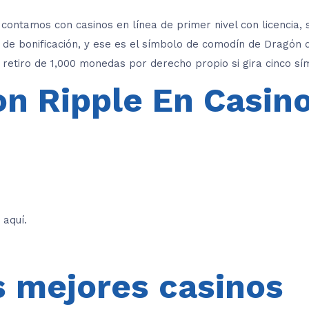
contamos con casinos en línea de primer nivel con licencia,
 de bonificación, y ese es el símbolo de comodín de Dragón q
 retiro de 1,000 monedas por derecho propio si gira cinco sí
on Ripple En Casin
 aquí.
s mejores casinos