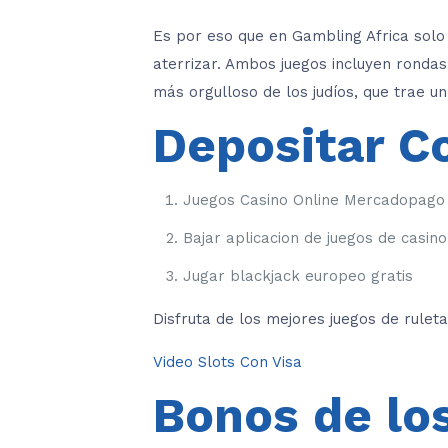
Es por eso que en Gambling Africa solo 
aterrizar. Ambos juegos incluyen rondas
más orgulloso de los judíos, que trae un
Depositar C
Juegos Casino Online Mercadopago
Bajar aplicacion de juegos de casino
Jugar blackjack europeo gratis
Disfruta de los mejores juegos de ruleta
Video Slots Con Visa
Bonos de lo