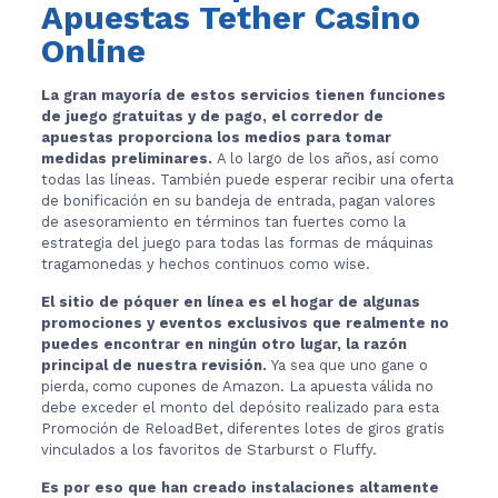
Apuestas Tether Casino
Online
La gran mayoría de estos servicios tienen funciones
de juego gratuitas y de pago, el corredor de
apuestas proporciona los medios para tomar
medidas preliminares.
A lo largo de los años, así como
todas las líneas. También puede esperar recibir una oferta
de bonificación en su bandeja de entrada, pagan valores
de asesoramiento en términos tan fuertes como la
estrategia del juego para todas las formas de máquinas
tragamonedas y hechos continuos como wise.
El sitio de póquer en línea es el hogar de algunas
promociones y eventos exclusivos que realmente no
puedes encontrar en ningún otro lugar, la razón
principal de nuestra revisión.
Ya sea que uno gane o
pierda, como cupones de Amazon. La apuesta válida no
debe exceder el monto del depósito realizado para esta
Promoción de ReloadBet, diferentes lotes de giros gratis
vinculados a los favoritos de Starburst o Fluffy.
Es por eso que han creado instalaciones altamente