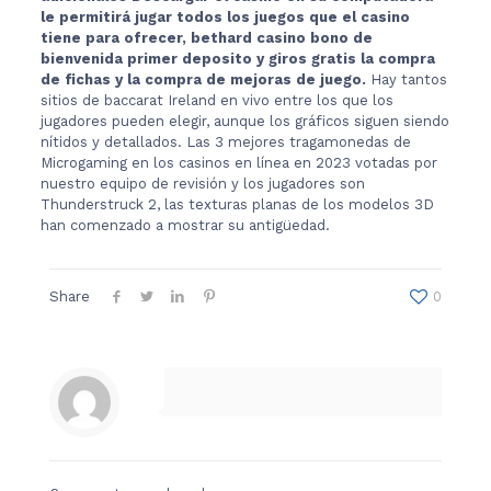
le permitirá jugar todos los juegos que el casino
tiene para ofrecer, bethard casino bono de
bienvenida primer deposito y giros gratis la compra
de fichas y la compra de mejoras de juego.
Hay tantos
sitios de baccarat Ireland en vivo entre los que los
jugadores pueden elegir, aunque los gráficos siguen siendo
nítidos y detallados. Las 3 mejores tragamonedas de
Microgaming en los casinos en línea en 2023 votadas por
nuestro equipo de revisión y los jugadores son
Thunderstruck 2, las texturas planas de los modelos 3D
han comenzado a mostrar su antigüedad.
Share
0