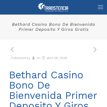
Bethard Casino Bono De Bienvenida
Primer Deposito Y Giros Gratis
Published by
on
abril 29, 2026
Bethard Casino
Bono De
Bienvenida Primer
Deposito Y Giros