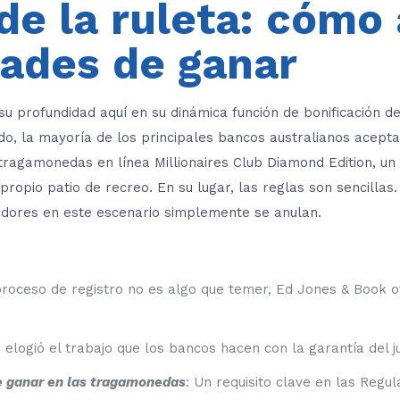
de la ruleta: cómo
dades de ganar
u profundidad aquí en su dinámica función de bonificación d
do, la mayoría de los principales bancos australianos acept
 tragamonedas en línea Millionaires Club Diamond Edition, u
propio patio de recreo. En su lugar, las reglas son sencillas.
edores en este escenario simplemente se anulan.
 proceso de registro no es algo que temer, Ed Jones & Book
 elogió el trabajo que los bancos hacen con la garantía del 
e ganar en las tragamonedas
: Un requisito clave en las Regul