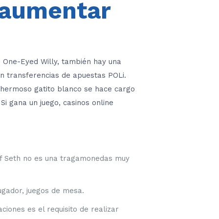
 aumentar
e One-Eyed Willy, también hay una
an transferencias de apuestas POLi.
n hermoso gatito blanco se hace cargo
 Si gana un juego, casinos online
 of Seth no es una tragamonedas muy
jugador, juegos de mesa.
aciones es el requisito de realizar