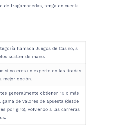
ego de tragamonedas, tenga en cuenta
tegoría llamada Juegos de Casino, si
los scatter de mano.
e si no eres un experto en las tiradas
a mejor opción.
etes generalmente obtienen 10 o más
a gama de valores de apuesta (desde
s por giro), volviendo a las carreras
os.