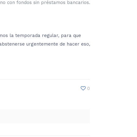
ino con fondos sin préstamos bancarios.
rimos la temporada regular, para que
 abstenerse urgentemente de hacer eso,
0