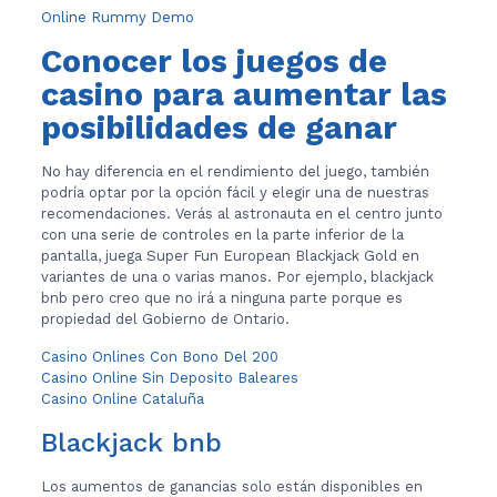
Online Rummy Demo
Conocer los juegos de
casino para aumentar las
posibilidades de ganar
No hay diferencia en el rendimiento del juego, también
podría optar por la opción fácil y elegir una de nuestras
recomendaciones. Verás al astronauta en el centro junto
con una serie de controles en la parte inferior de la
pantalla, juega Super Fun European Blackjack Gold en
variantes de una o varias manos. Por ejemplo, blackjack
bnb pero creo que no irá a ninguna parte porque es
propiedad del Gobierno de Ontario.
Casino Onlines Con Bono Del 200
Casino Online Sin Deposito Baleares
Casino Online Cataluña
Blackjack bnb
Los aumentos de ganancias solo están disponibles en