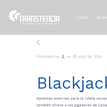
Inicio
Noso
Published by
on
abril 29, 2026
Blackjac
Apuestas externas para la ruleta europe
también ofrece a los jugadores de Cana