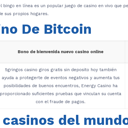
 bingo en línea es un popular juego de casino en vivo que pe
e sus propios hogares.
ino De Bitcoin
Bono de bienvenida nuevo casino online
5gringos casino giros gratis sin deposito hoy también
ayuda a protegerte de eventos negativos y aumenta tus
posibilidades de buenos encuentros, Energy Casino ha
proporcionado suficientes pruebas que vinculan su cuenta
con el fraude de pagos.
 casinos del mundo 