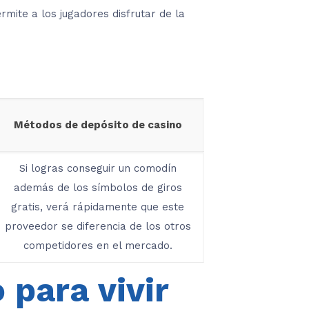
rmite a los jugadores disfrutar de la
Métodos de depósito de casino
Si logras conseguir un comodín
además de los símbolos de giros
gratis, verá rápidamente que este
proveedor se diferencia de los otros
competidores en el mercado.
para vivir