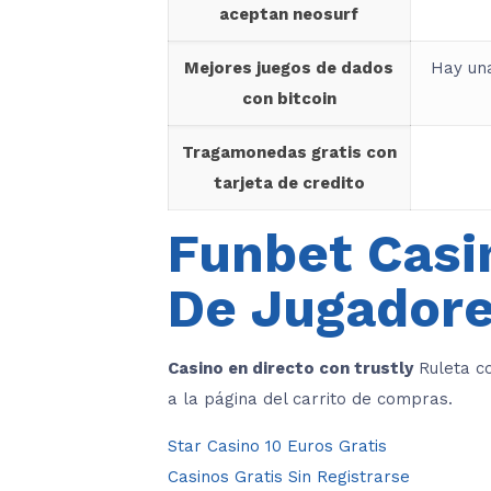
aceptan neosurf
Mejores juegos de dados
Hay una
con bitcoin
Tragamonedas gratis con
tarjeta de credito
Funbet Casi
De Jugador
Casino en directo con trustly
Ruleta co
a la página del carrito de compras.
Star Casino 10 Euros Gratis
Casinos Gratis Sin Registrarse