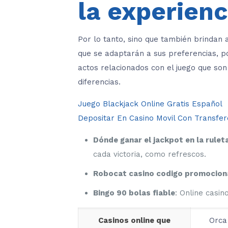
la experien
Por lo tanto, sino que también brindan a
que se adaptarán a sus preferencias, p
actos relacionados con el juego que son
diferencias.
Juego Blackjack Online Gratis Español
Depositar En Casino Movil Con Transfer
Dónde ganar el jackpot en la rulet
cada victoria, como refrescos.
Robocat casino codigo promociona
Bingo 90 bolas fiable
: Online casin
Casinos online que
Orca 