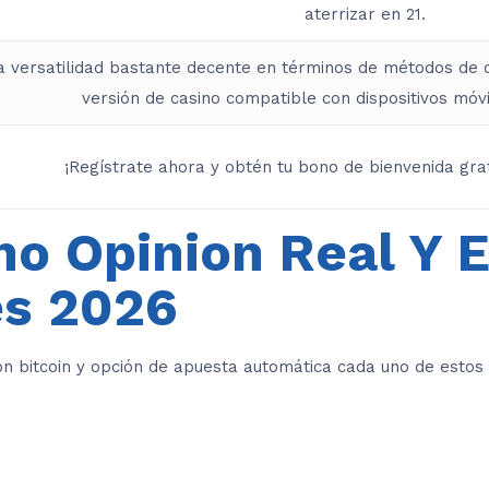
aterrizar en 21.
 versatilidad bastante decente en términos de métodos de d
versión de casino compatible con dispositivos móv
¡Regístrate ahora y obtén tu bono de bienvenida grati
no Opinion Real Y 
es 2026
n bitcoin y opción de apuesta automática cada uno de estos ti