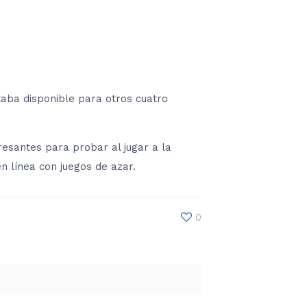
staba disponible para otros cuatro
esantes para probar al jugar a la
en línea con juegos de azar.
0