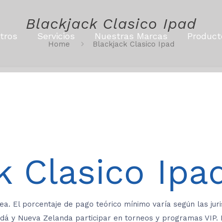
Blackjack Clasico Ipad
tros
Servicios
Nuestras Marcas
Product
Home
Blackjack Clasico Ipad
k Clasico Ipa
a. El porcentaje de pago teórico mínimo varía según las juri
dá y Nueva Zelanda participar en torneos y programas VIP. B