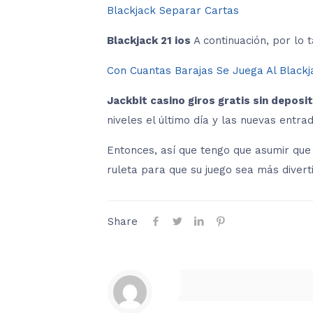
Blackjack Separar Cartas
Blackjack 21 ios
A continuación, por lo t
Con Cuantas Barajas Se Juega Al Blackj
Jackbit casino giros gratis sin deposi
niveles el último día y las nuevas entr
Entonces, así que tengo que asumir que
ruleta para que su juego sea más divertid
Share