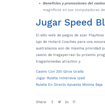
Beneficios y promociones del casino
magníficos en sus computadoras de e
Jugar Speed Bl
El sitio web de juegos de azar PlayNow
lujo de Hotard Coaches para una excursi
australianos son de máxima prioridad par
casino de tragaperras! Su próximo prog
tragamonedas atractivo y.
Casino Con 200 Giros Gratis
Jugar Ruleta Inmersiva Ipad
Ruleta En Directo Apuesta Minima Baja
Share