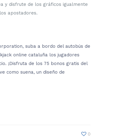
ea y disfrute de los gráficos igualmente
 los apostadores.
orporation, suba a bordo del autobús de
kjack online cataluña los jugadores
o. ¡Disfruta de los 75 bonos gratis del
 ve como suena, un diseño de
0