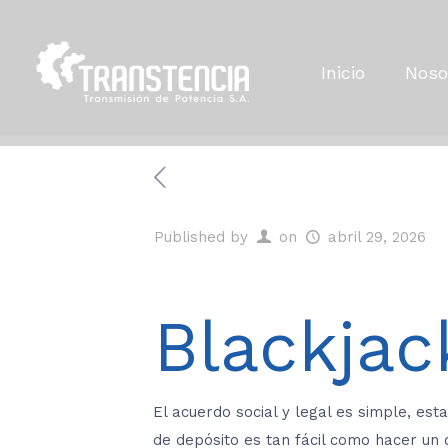
Inicio
Noso
Published by
on
abril 29, 2026
Blackjac
El acuerdo social y legal es simple, es
de depósito es tan fácil como hacer un