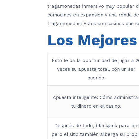
tragamonedas inmersivo muy popular dis
comodines en expansión y una ronda de 
tragamonedas. Estos son casinos que se
Los Mejores
Esto le da la oportunidad de jugar a 2
veces su apuesta total, con un ser
querido.
Apuesta inteligente: Cómo administra
tu dinero en el casino.
Después de todo, blackjack para btc
pero el sitio también alberga su propi