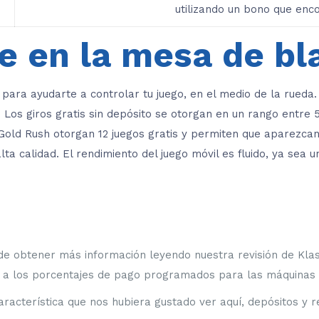
utilizando un bono que enc
e en la mesa de bl
para ayudarte a controlar tu juego, en el medio de la rueda.
 Los giros gratis sin depósito se otorgan en un rango entre 
Gold Rush otorgan 12 juegos gratis y permiten que aparezcan
ta calidad. El rendimiento del juego móvil es fluido, ya sea u
de obtener más información leyendo nuestra revisión de Kla
 a los porcentajes de pago programados para las máquinas
característica que nos hubiera gustado ver aquí, depósitos y re