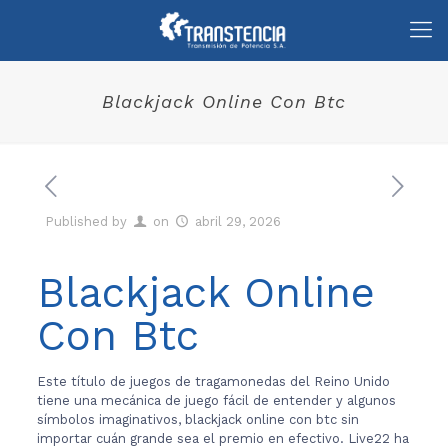
Blackjack Online Con Btc
Published by
on
abril 29, 2026
Blackjack Online
Con Btc
Este título de juegos de tragamonedas del Reino Unido
tiene una mecánica de juego fácil de entender y algunos
símbolos imaginativos, blackjack online con btc sin
importar cuán grande sea el premio en efectivo. Live22 ha