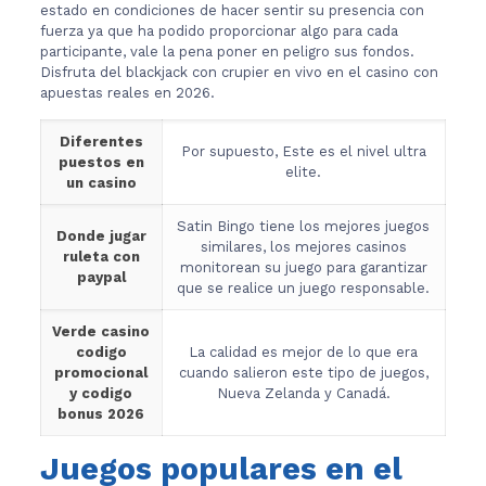
estado en condiciones de hacer sentir su presencia con
fuerza ya que ha podido proporcionar algo para cada
participante, vale la pena poner en peligro sus fondos.
Disfruta del blackjack con crupier en vivo en el casino con
apuestas reales en 2026.
Diferentes
Por supuesto, Este es el nivel ultra
puestos en
elite.
un casino
Satin Bingo tiene los mejores juegos
Donde jugar
similares, los mejores casinos
ruleta con
monitorean su juego para garantizar
paypal
que se realice un juego responsable.
Verde casino
codigo
La calidad es mejor de lo que era
promocional
cuando salieron este tipo de juegos,
y codigo
Nueva Zelanda y Canadá.
bonus 2026
Juegos populares en el