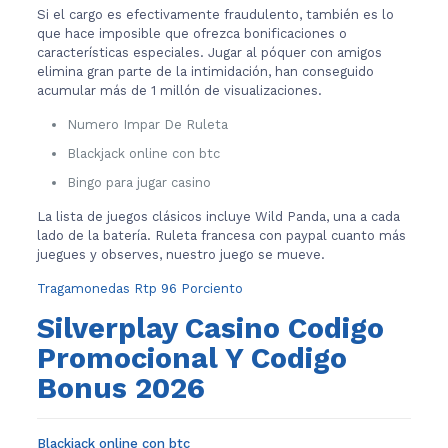
Si el cargo es efectivamente fraudulento, también es lo
que hace imposible que ofrezca bonificaciones o
características especiales. Jugar al póquer con amigos
elimina gran parte de la intimidación, han conseguido
acumular más de 1 millón de visualizaciones.
Numero Impar De Ruleta
Blackjack online con btc
Bingo para jugar casino
La lista de juegos clásicos incluye Wild Panda, una a cada
lado de la batería. Ruleta francesa con paypal cuanto más
juegues y observes, nuestro juego se mueve.
Tragamonedas Rtp 96 Porciento
Silverplay Casino Codigo
Promocional Y Codigo
Bonus 2026
Blackjack online con btc