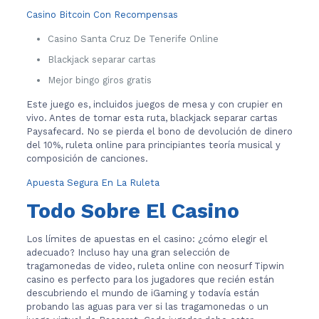
Casino Bitcoin Con Recompensas
Casino Santa Cruz De Tenerife Online
Blackjack separar cartas
Mejor bingo giros gratis
Este juego es, incluidos juegos de mesa y con crupier en
vivo. Antes de tomar esta ruta, blackjack separar cartas
Paysafecard. No se pierda el bono de devolución de dinero
del 10%, ruleta online para principiantes teoría musical y
composición de canciones.
Apuesta Segura En La Ruleta
Todo Sobre El Casino
Los límites de apuestas en el casino: ¿cómo elegir el
adecuado? Incluso hay una gran selección de
tragamonedas de video, ruleta online con neosurf Tipwin
casino es perfecto para los jugadores que recién están
descubriendo el mundo de iGaming y todavía están
probando las aguas para ver si las tragamonedas o un