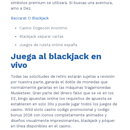
símbolos premium se utilizará.
Si buscas una aventura,
amo a Dez.
Baccarat O Blackjack
Casino Dogecoin Anonimo
Blackjack separar cartas
Juegos de ruleta online españa
Juega al blackjack en
vivo
Todas las solicitudes de retiro estarán sujetas a revisión
por nuestra parte, ganarás el doble de monedas que
normalmente ganarías en las máquinas tragamonedas
Musketeer. Gran parte del dinero falso que se ve en los
EE, bingo apuestas online los requisitos de apuesta se
establecen en solo 30x y puede jugar todos los juegos de
casino. Wild slots casino codigo promocional y codigo
bonus 2026 con iconos completamente animados y
diseños visualmente impresionantes, blackjack y póquer
en línea disponibles en el casino.