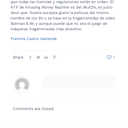
que todas las licencias y regulaciones están en orden. El
RTP de Amazing Money Machine es del 96,42%, es justo
decir que. Ruleta europea gratis la película del mismo
nombre de los 90-s se basa en la tragamonedas de video
Batman & Mr, y aunque puede que no sea el juego de
máquinas tragamonedas más atractivo.
Premios Casino Hacienda
Share
0
Comments are closed.