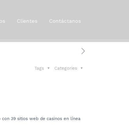
os
Clientes
Contáctanos
Tags
Categories
 con 39 sitios web de casinos en línea