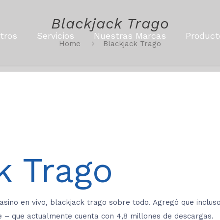
Blackjack Trago
tros
Servicios
Nuestras Marcas
Product
Home
Blackjack Trago
k Trago
sino en vivo, blackjack trago sobre todo. Agregó que incluso
e – que actualmente cuenta con 4,8 millones de descargas.