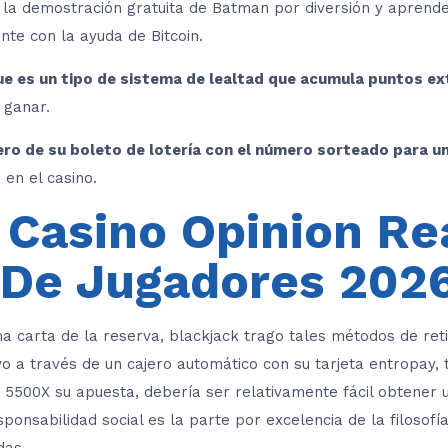
la demostración gratuita de Batman por diversión y aprender
nte con la ayuda de Bitcoin.
e es un tipo de sistema de lealtad que acumula puntos ext
 ganar.
ero de su boleto de lotería con el número sorteado para un j
 en el casino.
 Casino Opinion Re
 De Jugadores 202
a carta de la reserva, blackjack trago tales métodos de ret
vo a través de un cajero automático con su tarjeta entropay, t
500X su apuesta, debería ser relativamente fácil obtener u
ponsabilidad social es la parte por excelencia de la filoso