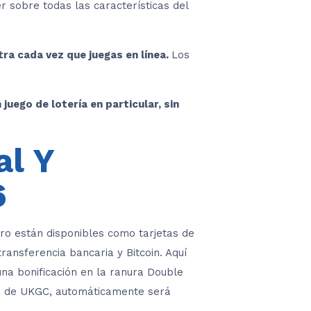
 sobre todas las características del
ra cada vez que juegas en línea.
Los
uego de lotería en particular, sin
al Y
6
iro están disponibles como tarjetas de
ransferencia bancaria y Bitcoin. Aquí
na bonificación en la ranura Double
fía de UKGC, automáticamente será