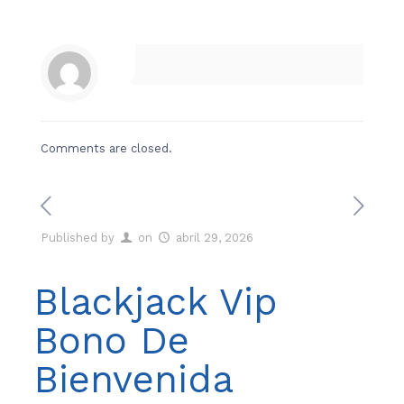
Comments are closed.
Published by
on
abril 29, 2026
Blackjack Vip
Bono De
Bienvenida