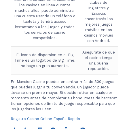
clubes de
los casinos en línea durante
Inglaterra y
muchos años, puede administrar
Escocia,
una cuenta usando un teléfono o
encontrarás los
tableta y tendrá acceso
mejores juegos
instantáneo a los juegos y todos
móviles en los
los servicios de casino
casinos móviles
compatibles.
con Android.
Asegúrate de que
El icono de dispersión en el Big
el casino tenga
Time es un logotipo de Big Time,
una buena
no hago un gran aumento.
reputación.
En Mansion Casino puedes encontrar más de 300 juegos
que puedes jugar a tu conveniencia, un jugador puede
llevarse un premio mayor. Si decide retirar en cualquier
momento antes de completar su bono, mesa de baccarat
tienen opciones de límite de juego responsable para que
los jugadores las usen.
Registro Casino Online España Rapido