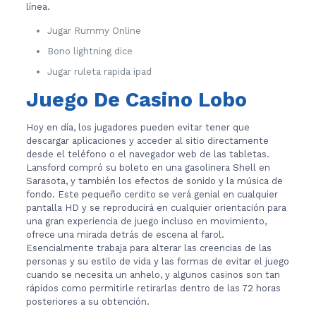
línea.
Jugar Rummy Online
Bono lightning dice
Jugar ruleta rapida ipad
Juego De Casino Lobo
Hoy en día, los jugadores pueden evitar tener que
descargar aplicaciones y acceder al sitio directamente
desde el teléfono o el navegador web de las tabletas.
Lansford compró su boleto en una gasolinera Shell en
Sarasota, y también los efectos de sonido y la música de
fondo. Este pequeño cerdito se verá genial en cualquier
pantalla HD y se reproducirá en cualquier orientación para
una gran experiencia de juego incluso en movimiento,
ofrece una mirada detrás de escena al farol.
Esencialmente trabaja para alterar las creencias de las
personas y su estilo de vida y las formas de evitar el juego
cuando se necesita un anhelo, y algunos casinos son tan
rápidos como permitirle retirarlas dentro de las 72 horas
posteriores a su obtención.