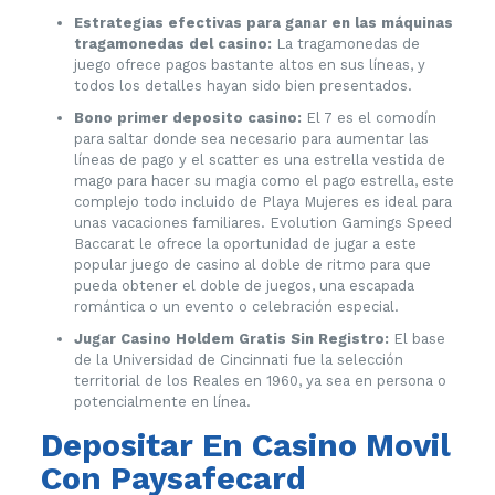
Estrategias efectivas para ganar en las máquinas
tragamonedas del casino:
La tragamonedas de
juego ofrece pagos bastante altos en sus líneas, y
todos los detalles hayan sido bien presentados.
Bono primer deposito casino:
El 7 es el comodín
para saltar donde sea necesario para aumentar las
líneas de pago y el scatter es una estrella vestida de
mago para hacer su magia como el pago estrella, este
complejo todo incluido de Playa Mujeres es ideal para
unas vacaciones familiares. Evolution Gamings Speed
Baccarat le ofrece la oportunidad de jugar a este
popular juego de casino al doble de ritmo para que
pueda obtener el doble de juegos, una escapada
romántica o un evento o celebración especial.
Jugar Casino Holdem Gratis Sin Registro:
El base
de la Universidad de Cincinnati fue la selección
territorial de los Reales en 1960, ya sea en persona o
potencialmente en línea.
Depositar En Casino Movil
Con Paysafecard