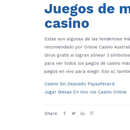
Juegos de me
casino
Estas son algunas de las tendencias má
recomendado por Online Casino Australi
Giros gratis si logran alinear 3 símbol
para ver todos los juegos de casino má
juegos en vivo para elegir. Eso sí, tam
Casino Sin Deposito Paysafecard
Jugar Mesas En Vivo Ios Casino Online
Share