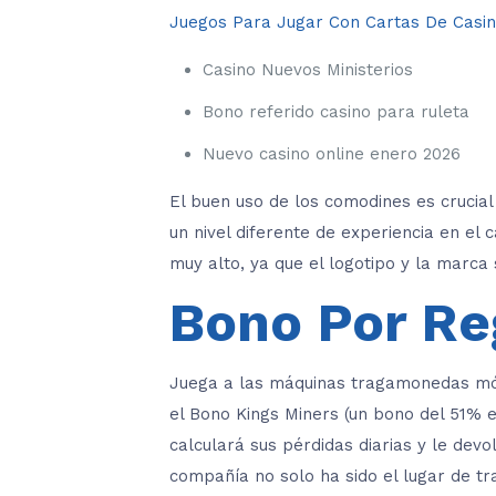
Juegos Para Jugar Con Cartas De Casi
Casino Nuevos Ministerios
Bono referido casino para ruleta
Nuevo casino online enero 2026
El buen uso de los comodines es crucial
un nivel diferente de experiencia en el
muy alto, ya que el logotipo y la marca
Bono Por Re
Juega a las máquinas tragamonedas móvil
el Bono Kings Miners (un bono del 51% 
calculará sus pérdidas diarias y le devo
compañía no solo ha sido el lugar de t