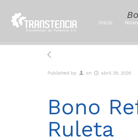
Bo
Inicio
Noso
Published by
on
abril 29, 2026
Bono Ref
Ruleta