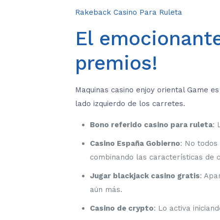
Rakeback Casino Para Ruleta
El emocionante
premios!
Maquinas casino enjoy oriental Game es 
lado izquierdo de los carretes.
Bono referido casino para ruleta
: 
Casino España Gobierno
: No todos
combinando las características de o
Jugar blackjack casino gratis
: Apa
aún más.
Casino de crypto
: Lo activa inicia