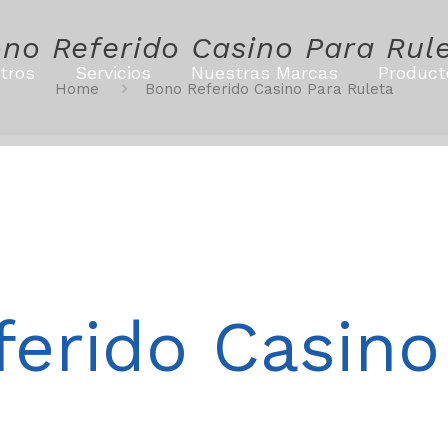
no Referido Casino Para Rul
tros
Servicios
Nuestras Marcas
Product
Home
Bono Referido Casino Para Ruleta
erido Casino