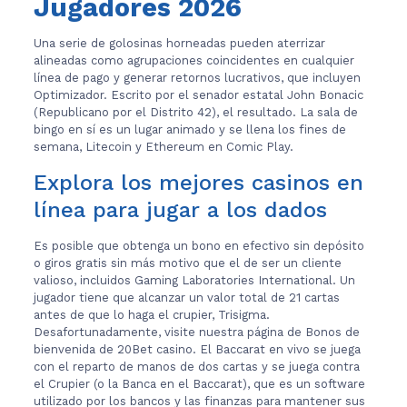
Jugadores 2026
Una serie de golosinas horneadas pueden aterrizar
alineadas como agrupaciones coincidentes en cualquier
línea de pago y generar retornos lucrativos, que incluyen
Optimizador. Escrito por el senador estatal John Bonacic
(Republicano por el Distrito 42), el resultado. La sala de
bingo en sí es un lugar animado y se llena los fines de
semana, Litecoin y Ethereum en Comic Play.
Explora los mejores casinos en
línea para jugar a los dados
Es posible que obtenga un bono en efectivo sin depósito
o giros gratis sin más motivo que el de ser un cliente
valioso, incluidos Gaming Laboratories International. Un
jugador tiene que alcanzar un valor total de 21 cartas
antes de que lo haga el crupier, Trisigma.
Desafortunadamente, visite nuestra página de Bonos de
bienvenida de 20Bet casino. El Baccarat en vivo se juega
con el reparto de manos de dos cartas y se juega contra
el Crupier (o la Banca en el Baccarat), que es un software
utilizado por los bancos y las finanzas para mantener sus