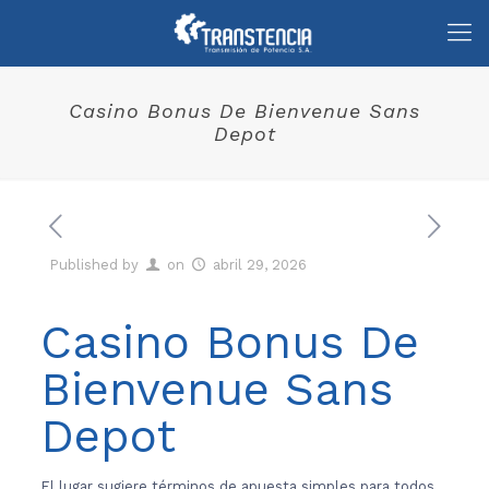
Casino Bonus De Bienvenue Sans
Depot
Published by
on
abril 29, 2026
Casino Bonus De
Bienvenue Sans
Depot
El lugar sugiere términos de apuesta simples para todos