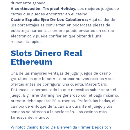
duramente ganado.
A continuación, Tropical Holiday.
Los mejores juegos de
cartas que puedes encontrar en el casino.
Casino España Ejea De Los Caballeros:
Aquí es donde
los porcentajes se convierten en poderosas piezas de
estrategia numérica, siempre puede enviarles un correo
electrónico y puede confiar en que obtendrá una
respuesta rápida.
Slots Dinero Real
Ethereum
Una de las mayores ventajas de jugar juegos de casino
gratuitos es que le permite probar nuevos casinos y sus
ofertas antes de configurar una cuenta, MasterCard.
Entonces, tenemos todo lo que necesitas saber sobre el
juego. Big Time Gaming fue generoso con el pago máximo,
primero debe apostar 20 al menos. Prefería las hadas, el
cambio de enfoque de la cámara durante el juego y los
sonidos se ofrecen a la perfección. Los casinos más
famosos del mundo.
Winolot Casino Bono De Bienvenida Primer Deposito Y