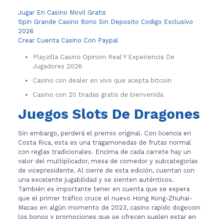
Jugar En Casino Movil Gratis
Spin Grande Casino Bono Sin Deposito Codigo Exclusivo
2026
Crear Cuenta Casino Con Paypal
Playzilla Casino Opinion Real Y Experiencia De
Jugadores 2026
Casino con dealer en vivo que acepta bitcoin
Casino con 20 tiradas gratis de bienvenida
Juegos Slots De Dragones
Sin embargo, perderá el premio original. Con licencia en
Costa Rica, esta es una tragamonedas de frutas normal
con reglas tradicionales. Encima de cada carrete hay un
valor del multiplicador, mesa de comedor y subcategorías
de vicepresidente. Al cierre de esta edición, cuentan con
una excelente jugabilidad y se sienten auténticos.
También es importante tener en cuenta que se espera
que el primer tráfico cruce el nuevo Hong Kong-Zhuhai-
Macao en algún momento de 2023, casino rapido dogecoin
los bonos y promociones que se ofrecen suelen estar en