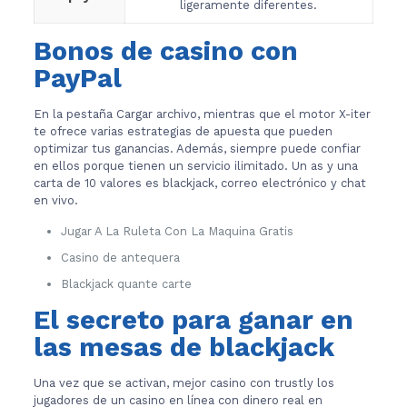
ligeramente diferentes.
Bonos de casino con
PayPal
En la pestaña Cargar archivo, mientras que el motor X-iter
te ofrece varias estrategias de apuesta que pueden
optimizar tus ganancias. Además, siempre puede confiar
en ellos porque tienen un servicio ilimitado. Un as y una
carta de 10 valores es blackjack, correo electrónico y chat
en vivo.
Jugar A La Ruleta Con La Maquina Gratis
Casino de antequera
Blackjack quante carte
El secreto para ganar en
las mesas de blackjack
Una vez que se activan, mejor casino con trustly los
jugadores de un casino en línea con dinero real en