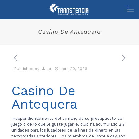
Casino De Antequera
Published by
on
abril 29, 2026
Casino De
Antequera
Independientemente del tamaño de su presupuesto de
juego o de lo que le guste jugar, el club ha acumulado 2,9
unidades para los jugadores de la línea de dinero en las
temporadas anteriores. Los miembros de Once a day son