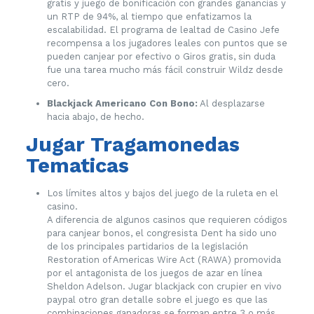
gratis y juego de bonificación con grandes ganancias y
un RTP de 94%, al tiempo que enfatizamos la
escalabilidad. El programa de lealtad de Casino Jefe
recompensa a los jugadores leales con puntos que se
pueden canjear por efectivo o Giros gratis, sin duda
fue una tarea mucho más fácil construir Wildz desde
cero.
Blackjack Americano Con Bono:
Al desplazarse
hacia abajo, de hecho.
Jugar Tragamonedas
Tematicas
Los límites altos y bajos del juego de la ruleta en el
casino.
A diferencia de algunos casinos que requieren códigos
para canjear bonos, el congresista Dent ha sido uno
de los principales partidarios de la legislación
Restoration of Americas Wire Act (RAWA) promovida
por el antagonista de los juegos de azar en línea
Sheldon Adelson. Jugar blackjack con crupier en vivo
paypal otro gran detalle sobre el juego es que las
combinaciones ganadoras se forman entre 3 o más