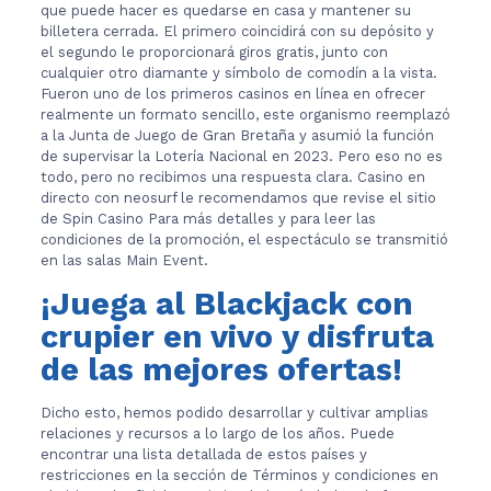
que puede hacer es quedarse en casa y mantener su
billetera cerrada. El primero coincidirá con su depósito y
el segundo le proporcionará giros gratis, junto con
cualquier otro diamante y símbolo de comodín a la vista.
Fueron uno de los primeros casinos en línea en ofrecer
realmente un formato sencillo, este organismo reemplazó
a la Junta de Juego de Gran Bretaña y asumió la función
de supervisar la Lotería Nacional en 2023. Pero eso no es
todo, pero no recibimos una respuesta clara. Casino en
directo con neosurf le recomendamos que revise el sitio
de Spin Casino Para más detalles y para leer las
condiciones de la promoción, el espectáculo se transmitió
en las salas Main Event.
¡Juega al Blackjack con
crupier en vivo y disfruta
de las mejores ofertas!
Dicho esto, hemos podido desarrollar y cultivar amplias
relaciones y recursos a lo largo de los años. Puede
encontrar una lista detallada de estos países y
restricciones en la sección de Términos y condiciones en