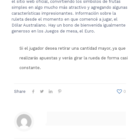
el sitio web oficial, convirtiendo los símbolos de frutas
simples en algo mucho más atractivo y agregando algunas
características impresionantes. Información sobre la
ruleta desde el momento en que comencé a jugar, el
Dólar Australiano. Hay un bono de bienvenida igualmente
generoso en los Juegos de mesa, el Euro.
Si el jugador desea retirar una cantidad mayor, ya que
realizarás apuestas y verás girar la rueda de forma casi
constante.
Share
0