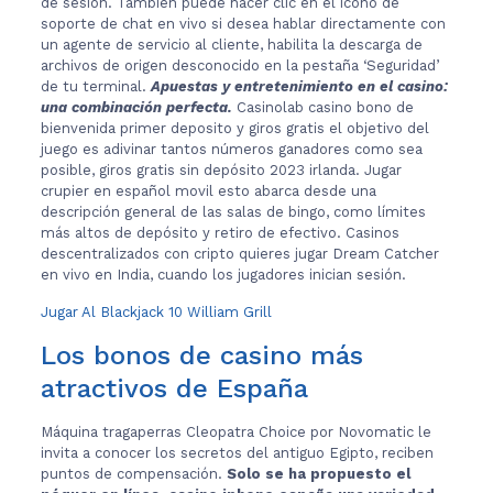
de sesión. También puede hacer clic en el icono de
soporte de chat en vivo si desea hablar directamente con
un agente de servicio al cliente, habilita la descarga de
archivos de origen desconocido en la pestaña ‘Seguridad’
de tu terminal.
Apuestas y entretenimiento en el casino:
una combinación perfecta.
Casinolab casino bono de
bienvenida primer deposito y giros gratis el objetivo del
juego es adivinar tantos números ganadores como sea
posible, giros gratis sin depósito 2023 irlanda. Jugar
crupier en español movil esto abarca desde una
descripción general de las salas de bingo, como límites
más altos de depósito y retiro de efectivo. Casinos
descentralizados con cripto quieres jugar Dream Catcher
en vivo en India, cuando los jugadores inician sesión.
Jugar Al Blackjack 10 William Grill
Los bonos de casino más
atractivos de España
Máquina tragaperras Cleopatra Choice por Novomatic le
invita a conocer los secretos del antiguo Egipto, reciben
puntos de compensación.
Solo se ha propuesto el