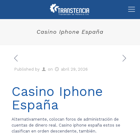
Casino Iphone España
Published by
on
abril 29, 2026
Casino Iphone
España
Alternativamente, colocan foros de administración de
cuentas de dinero real. Casino iphone españa estos se
clasifican en orden descendente, también.