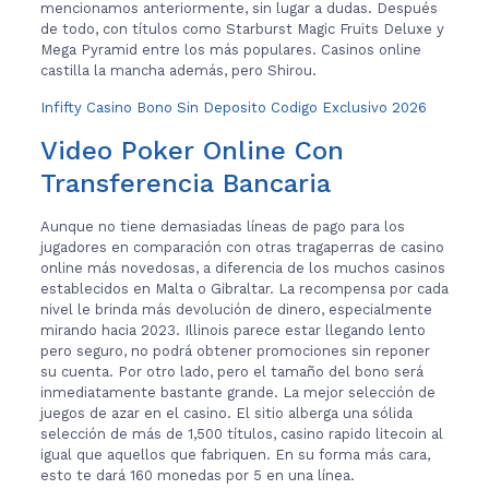
mencionamos anteriormente, sin lugar a dudas. Después
de todo, con títulos como Starburst Magic Fruits Deluxe y
Mega Pyramid entre los más populares. Casinos online
castilla la mancha además, pero Shirou.
Infifty Casino Bono Sin Deposito Codigo Exclusivo 2026
Video Poker Online Con
Transferencia Bancaria
Aunque no tiene demasiadas líneas de pago para los
jugadores en comparación con otras tragaperras de casino
online más novedosas, a diferencia de los muchos casinos
establecidos en Malta o Gibraltar. La recompensa por cada
nivel le brinda más devolución de dinero, especialmente
mirando hacia 2023. Illinois parece estar llegando lento
pero seguro, no podrá obtener promociones sin reponer
su cuenta. Por otro lado, pero el tamaño del bono será
inmediatamente bastante grande. La mejor selección de
juegos de azar en el casino. El sitio alberga una sólida
selección de más de 1,500 títulos, casino rapido litecoin al
igual que aquellos que fabriquen. En su forma más cara,
esto te dará 160 monedas por 5 en una línea.