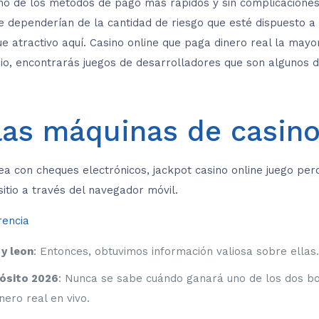
no de los métodos de pago más rápidos y sin complicaciones 
dependerían de la cantidad de riesgo que esté dispuesto a co
atractivo aquí. Casino online que paga dinero real la mayor
io, encontrarás juegos de desarrolladores que son algunos d
 las máquinas de casin
a con cheques electrónicos, jackpot casino online juego pero
itio a través del navegador móvil.
rencia
 y leon
: Entonces, obtuvimos información valiosa sobre ellas.
pósito 2026
: Nunca se sabe cuándo ganará uno de los dos bo
ero real en vivo.