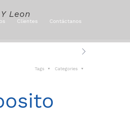
 Y Leon
os
Clientes
Contáctanos
Tags
Categories
posito