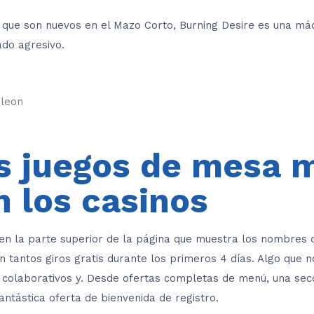
 que son nuevos en el Mazo Corto, Burning Desire es una m
do agresivo.
 leon
s juegos de mesa 
n los casinos
en la parte superior de la página que muestra los nombres 
n tantos giros gratis durante los primeros 4 días. Algo que
colaborativos y. Desde ofertas completas de menú, una secc
ntástica oferta de bienvenida de registro.