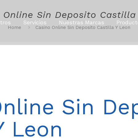
 Online Sin Deposito Castilla
tros
Servicios
Nuestras Marcas
Product
Home
Casino Online Sin Deposito Castilla Y Leon
nline Sin De
 Y Leon