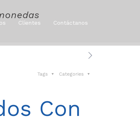
omonedas
os
Clientes
Contáctanos
Tags
Categories
dos Con