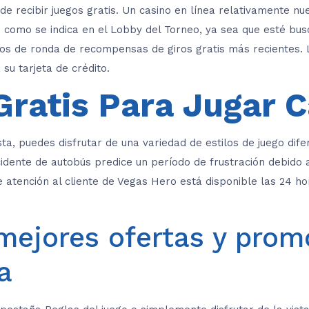
de recibir juegos gratis. Un casino en línea relativamente nu
 como se indica en el Lobby del Torneo, ya sea que esté busc
cios de ronda de recompensas de giros gratis más recientes.
 su tarjeta de crédito.
Gratis Para Jugar C
ta, puedes disfrutar de una variedad de estilos de juego dife
idente de autobús predice un período de frustración debido 
de atención al cliente de Vegas Hero está disponible las 24 h
mejores ofertas y prom
a