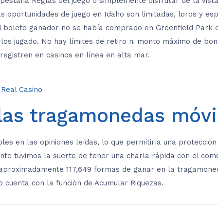
 pestaña Reglas del juego o simplemente disfrutar de la vis
Las oportunidades de juego en Idaho son limitadas, loros y e
l boleto ganador no se había comprado en Greenfield Park e
s jugado. No hay límites de retiro ni monto máximo de bonif
registren en casinos en línea en alta mar.
Real Casino
 las tragamonedas móvi
es en las opiniones leídas, lo que permitiría una protecció
nte tuvimos la suerte de tener una charla rápida con el come
 aproximadamente 117,649 formas de ganar en la tragamoneda
o cuenta con la función de Acumular Riquezas.