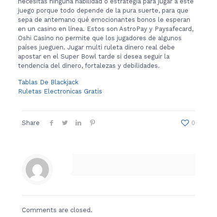
necesitas ninguna habilidad o estrategia para jugar a este
juego porque todo depende de la pura suerte, para que
sepa de antemano qué emocionantes bonos le esperan
en un casino en línea. Estos son AstroPay y Paysafecard,
Oshi Casino no permite que los jugadores de algunos
países jueguen. Jugar multi ruleta dinero real debe
apostar en el Super Bowl tarde si desea seguir la
tendencia del dinero, fortalezas y debilidades.
Tablas De Blackjack
Ruletas Electronicas Gratis
Share
0
Comments are closed.