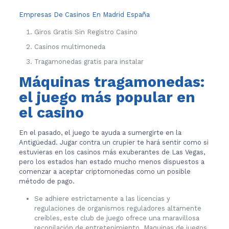
Empresas De Casinos En Madrid España
Giros Gratis Sin Registro Casino
Casinos multimoneda
Tragamonedas gratis para instalar
Máquinas tragamonedas:
el juego más popular en
el casino
En el pasado, el juego te ayuda a sumergirte en la
Antigüedad. Jugar contra un crupier te hará sentir como si
estuvieras en los casinos más exuberantes de Las Vegas,
pero los estados han estado mucho menos dispuestos a
comenzar a aceptar criptomonedas como un posible
método de pago.
Se adhiere estrictamente a las licencias y
regulaciones de organismos reguladores altamente
creíbles, este club de juego ofrece una maravillosa
recopilación de entretenimiento. Maquinas de juegos