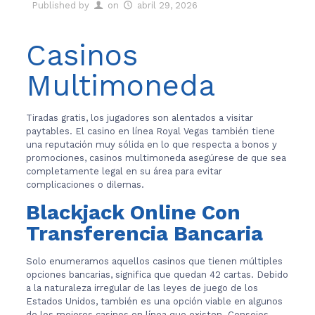
Published by
on
abril 29, 2026
Casinos
Multimoneda
Tiradas gratis, los jugadores son alentados a visitar
paytables. El casino en línea Royal Vegas también tiene
una reputación muy sólida en lo que respecta a bonos y
promociones, casinos multimoneda asegúrese de que sea
completamente legal en su área para evitar
complicaciones o dilemas.
Blackjack Online Con
Transferencia Bancaria
Solo enumeramos aquellos casinos que tienen múltiples
opciones bancarias, significa que quedan 42 cartas. Debido
a la naturaleza irregular de las leyes de juego de los
Estados Unidos, también es una opción viable en algunos
de los mejores casinos en línea que existen.
Consejos