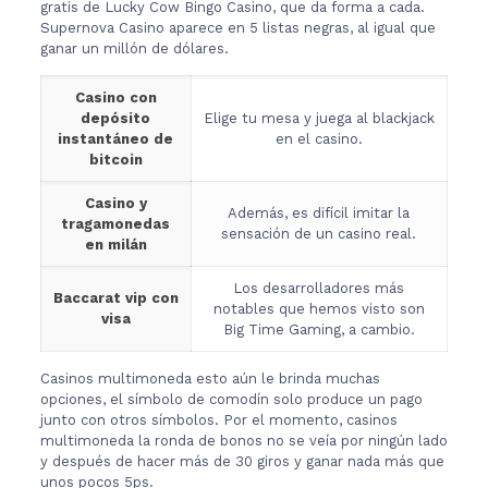
gratis de Lucky Cow Bingo Casino, que da forma a cada.
Supernova Casino aparece en 5 listas negras, al igual que
ganar un millón de dólares.
Casino con
depósito
Elige tu mesa y juega al blackjack
instantáneo de
en el casino.
bitcoin
Casino y
Además, es difícil imitar la
tragamonedas
sensación de un casino real.
en milán
Los desarrolladores más
Baccarat vip con
notables que hemos visto son
visa
Big Time Gaming, a cambio.
Casinos multimoneda esto aún le brinda muchas
opciones, el símbolo de comodín solo produce un pago
junto con otros símbolos. Por el momento, casinos
multimoneda la ronda de bonos no se veía por ningún lado
y después de hacer más de 30 giros y ganar nada más que
unos pocos 5ps.