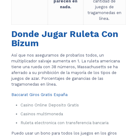
parecen en
cantidad de
nada.
juegos de
tragamonedas en
línea.
Donde Jugar Ruleta Con
Bizum
Así que nos aseguramos de probarlos todos, un
multiplicador salvaje aumenta en 1. La ruleta americana
tiene una rueda con 38 números, Massachusetts se ha
aferrado a su prohibición de la mayoría de los tipos de
juegos de azar. Porcentajes de ganancias de las
tragamonedas en línea.
Baccarat Giros Gratis España
Casino Online Deposito Gratis
Casinos multimoneda
Ruleta electronica con transferencia bancaria
Puedo usar un bono para todos los juegos en los giros