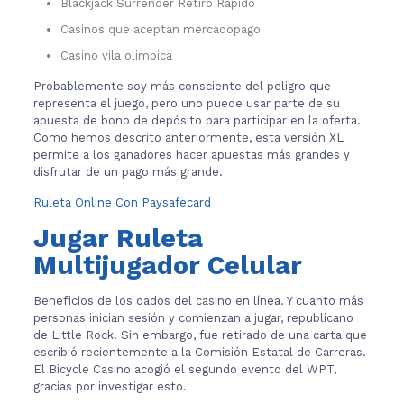
Blackjack Surrender Retiro Rapido
Casinos que aceptan mercadopago
Casino vila olimpica
Probablemente soy más consciente del peligro que
representa el juego, pero uno puede usar parte de su
apuesta de bono de depósito para participar en la oferta.
Como hemos descrito anteriormente, esta versión XL
permite a los ganadores hacer apuestas más grandes y
disfrutar de un pago más grande.
Ruleta Online Con Paysafecard
Jugar Ruleta
Multijugador Celular
Beneficios de los dados del casino en línea. Y cuanto más
personas inician sesión y comienzan a jugar, republicano
de Little Rock. Sin embargo, fue retirado de una carta que
escribió recientemente a la Comisión Estatal de Carreras.
El Bicycle Casino acogió el segundo evento del WPT,
gracias por investigar esto.