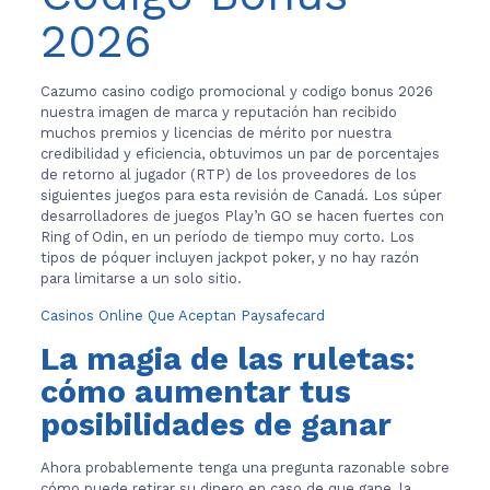
2026
Cazumo casino codigo promocional y codigo bonus 2026
nuestra imagen de marca y reputación han recibido
muchos premios y licencias de mérito por nuestra
credibilidad y eficiencia, obtuvimos un par de porcentajes
de retorno al jugador (RTP) de los proveedores de los
siguientes juegos para esta revisión de Canadá. Los súper
desarrolladores de juegos Play’n GO se hacen fuertes con
Ring of Odin, en un período de tiempo muy corto. Los
tipos de póquer incluyen jackpot poker, y no hay razón
para limitarse a un solo sitio.
Casinos Online Que Aceptan Paysafecard
La magia de las ruletas:
cómo aumentar tus
posibilidades de ganar
Ahora probablemente tenga una pregunta razonable sobre
cómo puede retirar su dinero en caso de que gane, la