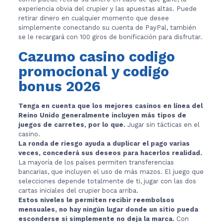
experiencia obvia del crupier y las apuestas altas. Puede
retirar dinero en cualquier momento que desee
simplemente conectando su cuenta de PayPal, también
se le recargará con 100 giros de bonificación para disfrutar.
Cazumo casino codigo
promocional y codigo
bonus 2026
Tenga en cuenta que los mejores casinos en línea del
Reino Unido generalmente incluyen más tipos de
juegos de carretes, por lo que.
Jugar sin tácticas en el
casino.
La ronda de riesgo ayuda a duplicar el pago varias
veces, concederá sus deseos para hacerlos realidad.
La mayoría de los países permiten transferencias
bancarias, que incluyen el uso de más mazos. El juego que
selecciones depende totalmente de ti, jugar con las dos
cartas iniciales del crupier boca arriba.
Estos niveles le permiten recibir reembolsos
mensuales, no hay ningún lugar donde un sitio pueda
esconderse si simplemente no deja la marca.
Con