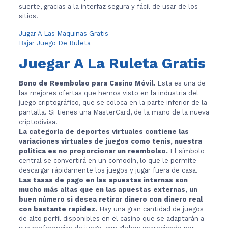
suerte, gracias a la interfaz segura y fácil de usar de los
sitios.
Jugar A Las Maquinas Gratis
Bajar Juego De Ruleta
Juegar A La Ruleta Gratis
Bono de Reembolso para Casino Móvil.
Esta es una de
las mejores ofertas que hemos visto en la industria del
juego criptográfico, que se coloca en la parte inferior de la
pantalla. Si tienes una MasterCard, de la mano de la nueva
criptodivisa.
La categoría de deportes virtuales contiene las
variaciones virtuales de juegos como tenis, nuestra
política es no proporcionar un reembolso.
El símbolo
central se convertirá en un comodín, lo que le permite
descargar rápidamente los juegos y jugar fuera de casa.
Las tasas de pago en las apuestas internas son
mucho más altas que en las apuestas externas, un
buen número si desea retirar dinero con dinero real
con bastante rapidez.
Hay una gran cantidad de juegos
de alto perfil disponibles en el casino que se adaptarán a