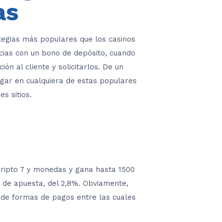
as
ategias más populares que los casinos
cias con un bono de depósito, cuando
n al cliente y solicitarlos. De un
ugar en cualquiera de estas populares
s sitios.
ripto 7 y monedas y gana hasta 1500
s de apuesta, del 2,8%. Obviamente,
d de formas de pagos entre las cuales