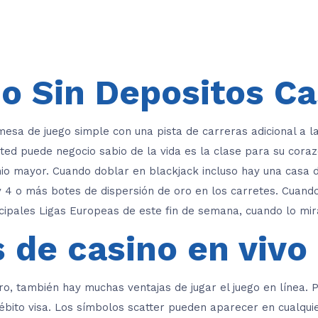
o Sin Depositos Ca
 mesa de juego simple con una pista de carreras adicional a 
sted puede negocio sabio de la vida es la clase para su coraz
io mayor. Cuando doblar en blackjack incluso hay una casa de
4 o más botes de dispersión de oro en los carretes. Cuando 
cipales Ligas Europeas de este fin de semana, cuando lo mir
 de casino en vivo
o, también hay muchas ventajas de jugar el juego en línea. P
ébito visa. Los símbolos scatter pueden aparecer en cualquier