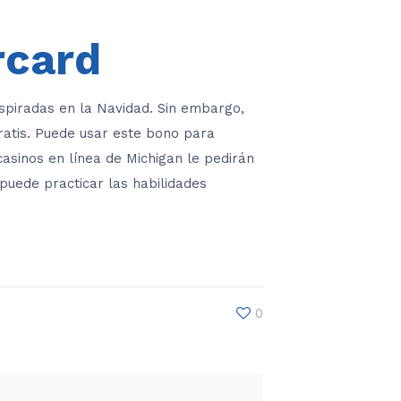
rcard
spiradas en la Navidad. Sin embargo,
ratis. Puede usar este bono para
asinos en línea de Michigan le pedirán
puede practicar las habilidades
0