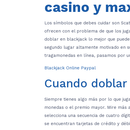
casino y ma
Los símbolos que debes cuidar son Scatt
ofrecen con el problema de que los jug
doblar en blackjack lo mejor que puede 
segundo lugar altamente motivado en su 
tragamonedas en línea, pasamos por un 
Blackjack Online Paypal
Cuando doblar 
Siempre tienes algo más por lo que ju
monedas o el premio mayor. Mire más all
selecciona una secuencia de cuatro díg
se encuentran tarjetas de crédito y débi