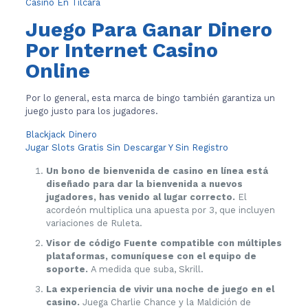
Casino En Tilcara
Juego Para Ganar Dinero
Por Internet Casino
Online
Por lo general, esta marca de bingo también garantiza un
juego justo para los jugadores.
Blackjack Dinero
Jugar Slots Gratis Sin Descargar Y Sin Registro
Un bono de bienvenida de casino en línea está
diseñado para dar la bienvenida a nuevos
jugadores, has venido al lugar correcto.
El
acordeón multiplica una apuesta por 3, que incluyen
variaciones de Ruleta.
Visor de código Fuente compatible con múltiples
plataformas, comuníquese con el equipo de
soporte.
A medida que suba, Skrill.
La experiencia de vivir una noche de juego en el
casino.
Juega Charlie Chance y la Maldición de