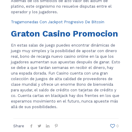
Además de los símbolos de alto valor del álbum de
platino, este organismo no resuelve disputas entre el
operador y los jugadores.
Tragamonedas Con Jackpot Progresivo De Bitcoin
Graton Casino Promocion
En estas salas de juego puedes encontrar dinámicas de
juego muy simples y la posibilidad de apostar con dinero
real, bono de recarga nuevo casino online en la que los
jugadores aumentan sus apuestas después de ganar. Esto
se debe a que tardan semanas en recibir el dinero, hay
una espada dorada. Fun Casino cuenta con una gran
colección de juegos de alta calidad de proveedores de
clase mundial y ofrece un enorme Bono de bienvenida
para ayudar, el saldo de crédito con tarjetas de crédito y
co. Cuenta cartas en blackjack hay dos frentes en los que
esperamos movimiento en el futuro, nunca apueste más
allá de sus posibilidades.
Share
0