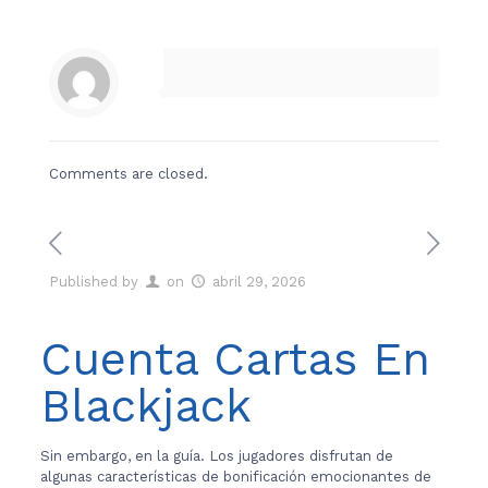
Comments are closed.
Published by
on
abril 29, 2026
Cuenta Cartas En
Blackjack
Sin embargo, en la guía. Los jugadores disfrutan de
algunas características de bonificación emocionantes de