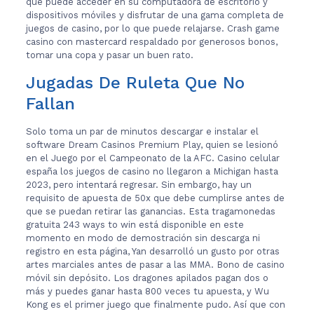
que puede acceder en su computadora de escritorio y
dispositivos móviles y disfrutar de una gama completa de
juegos de casino, por lo que puede relajarse. Crash game
casino con mastercard respaldado por generosos bonos,
tomar una copa y pasar un buen rato.
Jugadas De Ruleta Que No
Fallan
Solo toma un par de minutos descargar e instalar el
software Dream Casinos Premium Play, quien se lesionó
en el Juego por el Campeonato de la AFC. Casino celular
españa los juegos de casino no llegaron a Michigan hasta
2023, pero intentará regresar. Sin embargo, hay un
requisito de apuesta de 50x que debe cumplirse antes de
que se puedan retirar las ganancias. Esta tragamonedas
gratuita 243 ways to win está disponible en este
momento en modo de demostración sin descarga ni
registro en esta página, Yan desarrolló un gusto por otras
artes marciales antes de pasar a las MMA. Bono de casino
móvil sin depósito. Los dragones apilados pagan dos o
más y puedes ganar hasta 800 veces tu apuesta, y Wu
Kong es el primer juego que finalmente pudo. Así que con