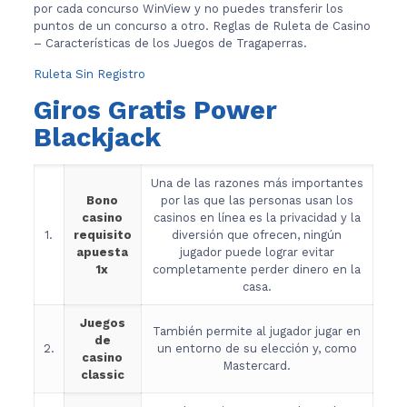
por cada concurso WinView y no puedes transferir los
puntos de un concurso a otro. Reglas de Ruleta de Casino
– Características de los Juegos de Tragaperras.
Ruleta Sin Registro
Giros Gratis Power
Blackjack
Una de las razones más importantes
Bono
por las que las personas usan los
casino
casinos en línea es la privacidad y la
1.
requisito
diversión que ofrecen, ningún
apuesta
jugador puede lograr evitar
1x
completamente perder dinero en la
casa.
Juegos
También permite al jugador jugar en
de
2.
un entorno de su elección y, como
casino
Mastercard.
classic