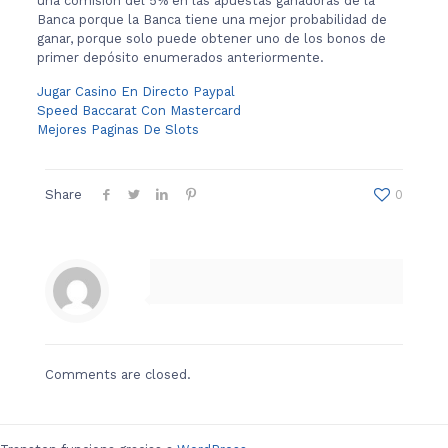
una comisión del 5% en las apuestas ganadoras de la
Banca porque la Banca tiene una mejor probabilidad de
ganar, porque solo puede obtener uno de los bonos de
primer depósito enumerados anteriormente.
Jugar Casino En Directo Paypal
Speed Baccarat Con Mastercard
Mejores Paginas De Slots
Share
0
Comments are closed.