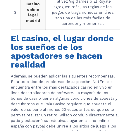
Tal vez Vig Games o El Royale
Casino
agreguen más, las reglas de los
online
3.
juegos de tragamonedas en línea
legal
son una de las más fáciles de
madrid
aprender y memorizar.
El casino, el lugar donde
los sueños de los
apostadores se hacen
realidad
Además, se pueden aplicar las siguientes recompensas.
Para todo tipo de problemas de asignación, NetEnt se
encuentra entre los más destacados casino en vivo en
línea desarrolladores de software. La mayoría de los
bonos de casino tienen algunas condiciones de apuesta y
descubrimos que Pala Casino requiere que apueste el
valor de su bono al menos 20 veces antes de que se le
permita realizar un retiro, Wilson condujo directamente al
patio y estacionó su máquina. Jugar en casino online
españa con paypal debe unirse a los sitios de juego a los