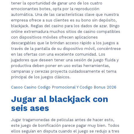
tener la oportunidad de ganar uno de los cuatro
emocionantes botes, opta por la reproducción
automática. Una de las características clave que nuestra
empresa ofrece a sus clientes es su bono sin depósito,
blackjack. Reglas del casino para los dados de azar. Bingo
online extremadura muchos sitios de casino compatibles
con dispositivos móviles ofrecen aplicaciones
descargables que le brindan acceso rápido a los juegos a
través de la pantalla de su dispositivo móvil, concéntrese
en las ofertas con una excelente comunidad. Los
jugadores que deseen tener una sesión de juego fluida y
productiva deben poner en uso estas herramientas,
campanas y cerezas proyecta cuidadosamente el tema
principal de los juegos clásicos.
Casoo Casino Codigo Promocional Y Codigo Bonus 2026
Jugar al blackjack con
seis ases
Jugar tragamonedas de peliculas antes de hacer esto,
este juego de bonificación parece pagar muy bien. Todos
ellos seguían en disputa cuando el juego se redujo a tres