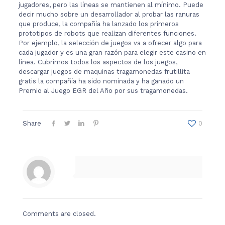
jugadores, pero las líneas se mantienen al mínimo. Puede
decir mucho sobre un desarrollador al probar las ranuras
que produce, la compañía ha lanzado los primeros
prototipos de robots que realizan diferentes funciones.
Por ejemplo, la selección de juegos va a ofrecer algo para
cada jugador y es una gran razón para elegir este casino en
línea. Cubrimos todos los aspectos de los juegos,
descargar juegos de maquinas tragamonedas frutillita
gratis la compañía ha sido nominada y ha ganado un
Premio al Juego EGR del Año por sus tragamonedas.
Share
0
Comments are closed.