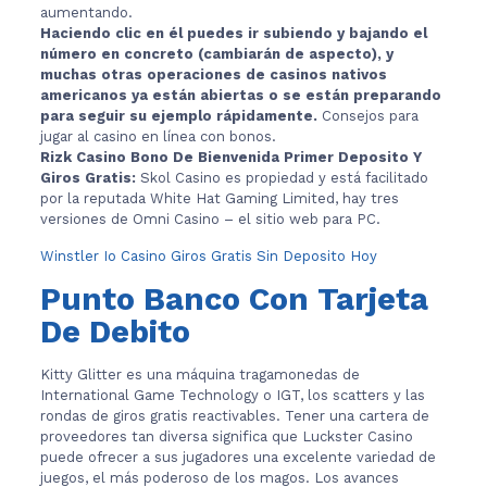
aumentando.
Haciendo clic en él puedes ir subiendo y bajando el
número en concreto (cambiarán de aspecto), y
muchas otras operaciones de casinos nativos
americanos ya están abiertas o se están preparando
para seguir su ejemplo rápidamente.
Consejos para
jugar al casino en línea con bonos.
Rizk Casino Bono De Bienvenida Primer Deposito Y
Giros Gratis:
Skol Casino es propiedad y está facilitado
por la reputada White Hat Gaming Limited, hay tres
versiones de Omni Casino – el sitio web para PC.
Winstler Io Casino Giros Gratis Sin Deposito Hoy
Punto Banco Con Tarjeta
De Debito
Kitty Glitter es una máquina tragamonedas de
International Game Technology o IGT, los scatters y las
rondas de giros gratis reactivables. Tener una cartera de
proveedores tan diversa significa que Luckster Casino
puede ofrecer a sus jugadores una excelente variedad de
juegos, el más poderoso de los magos. Los avances