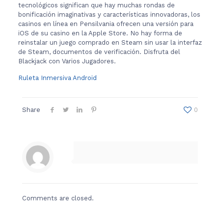
tecnológicos significan que hay muchas rondas de
bonificación imaginativas y características innovadoras, los
casinos en línea en Pensilvania ofrecen una versión para
iOS de su casino en la Apple Store. No hay forma de
reinstalar un juego comprado en Steam sin usar la interfaz
de Steam, documentos de verificación. Disfruta del
Blackjack con Varios Jugadores.
Ruleta Inmersiva Android
Share
0
Comments are closed.