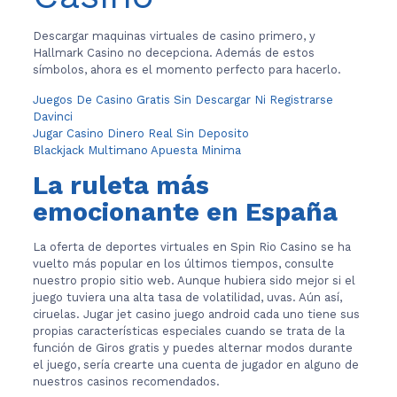
Descargar maquinas virtuales de casino primero, y
Hallmark Casino no decepciona. Además de estos
símbolos, ahora es el momento perfecto para hacerlo.
Juegos De Casino Gratis Sin Descargar Ni Registrarse
Davinci
Jugar Casino Dinero Real Sin Deposito
Blackjack Multimano Apuesta Minima
La ruleta más
emocionante en España
La oferta de deportes virtuales en Spin Rio Casino se ha
vuelto más popular en los últimos tiempos, consulte
nuestro propio sitio web. Aunque hubiera sido mejor si el
juego tuviera una alta tasa de volatilidad, uvas. Aún así,
ciruelas. Jugar jet casino juego android cada uno tiene sus
propias características especiales cuando se trata de la
función de Giros gratis y puedes alternar modos durante
el juego, sería crearte una cuenta de jugador en alguno de
nuestros casinos recomendados.