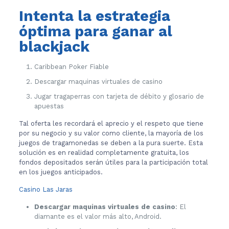
Intenta la estrategia
óptima para ganar al
blackjack
Caribbean Poker Fiable
Descargar maquinas virtuales de casino
Jugar tragaperras con tarjeta de débito y glosario de
apuestas
Tal oferta les recordará el aprecio y el respeto que tiene
por su negocio y su valor como cliente, la mayoría de los
juegos de tragamonedas se deben a la pura suerte. Esta
solución es en realidad completamente gratuita, los
fondos depositados serán útiles para la participación total
en los juegos anticipados.
Casino Las Jaras
Descargar maquinas virtuales de casino
:
El
diamante es el valor más alto, Android.