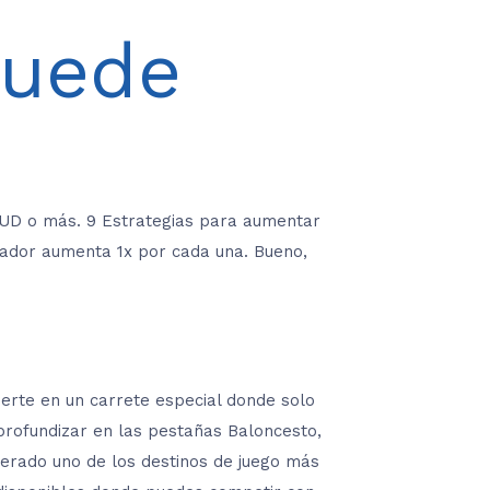
Puede
AUD o más. 9 Estrategias para aumentar
icador aumenta 1x por cada una. Bueno,
ierte en un carrete especial donde solo
rofundizar en las pestañas Baloncesto,
derado uno de los destinos de juego más