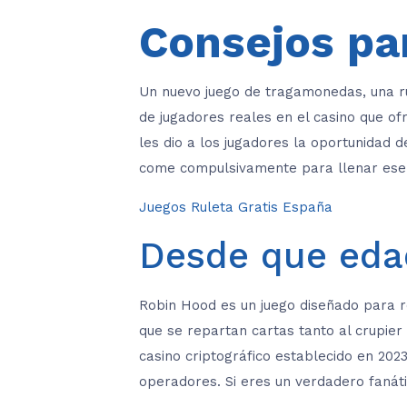
Consejos par
Un nuevo juego de tragamonedas, una rue
de jugadores reales en el casino que of
les dio a los jugadores la oportunidad 
come compulsivamente para llenar ese 
Juegos Ruleta Gratis España
Desde que edad
Robin Hood es un juego diseñado para ro
que se repartan cartas tanto al crupier
casino criptográfico establecido en 2023
operadores. Si eres un verdadero fanáti