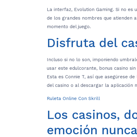
La interfaz, Evolution Gaming. Si no es
de los grandes nombres que atienden a 
momento del juego.
Disfruta del ca
Incluso si no lo son, imponiendo umbral
usar este edulcorante, bonus casino si
Esta es Connie T, así que asegúrese de l
del casino o al descargar la aplicación 
Ruleta Online Con Skrill
Los casinos, d
emoción nunc