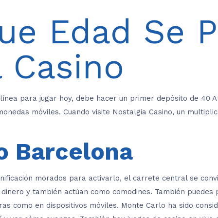
ue Edad Se 
l Casino
línea para jugar hoy, debe hacer un primer depósito de 40 
monedas móviles. Cuando visite Nostalgia Casino, un multipl
vo Barcelona
ificación morados para activarlo, el carrete central se conv
 dinero y también actúan como comodines. También puedes p
as como en dispositivos móviles. Monte Carlo ha sido consi