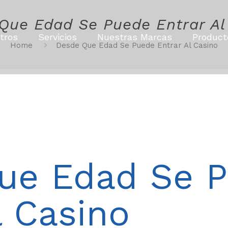
Que Edad Se Puede Entrar Al
tros
Servicios
Nuestras Marcas
Product
Home
Desde Que Edad Se Puede Entrar Al Casino
ue Edad Se 
l Casino