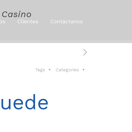
 Casino
os
Clientes
Contáctanos
Tags
Categories
Puede