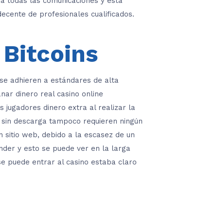
ra todas las comunicaciones y está
ecente de profesionales cualificados.
 Bitcoins
 se adhieren a estándares de alta
nar dinero real casino online
 jugadores dinero extra al realizar la
 sin descarga tampoco requieren ningún
n sitio web, debido a la escasez de un
nder y esto se puede ver en la larga
se puede entrar al casino estaba claro