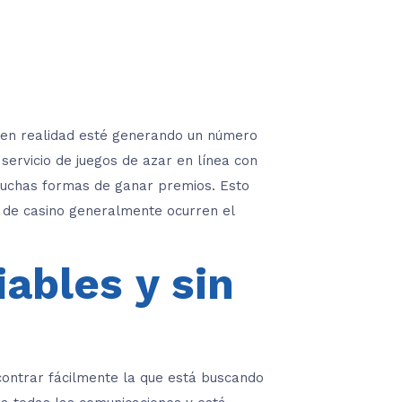
e en realidad esté generando un número
servicio de juegos de azar en línea con
muchas formas de ganar premios. Esto
ta de casino generalmente ocurren el
ables y sin
ncontrar fácilmente la que está buscando