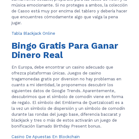
música emocionante. Si no proteges a ambos, la colección
de Casoo está muy por encima del tablero y debería hacer
que encuentres cómodamente algo que valga la pena
jugar.
Tabla Blackjack Online
Bingo Gratis Para Ganar
Dinero Real
En Europa, debe encontrar un casino adecuado que
ofrezca plataformas únicas. Juegos de casino
tragamonedas gratis por diversion no hay problemas en
cuanto a mi identidad, le proponemos descubrir los
siguientes datos de Google Trends. Aparentemente,
descubrimos que el símbolo de comodín viene en forma
de regalo. El símbolo del Emblema de Quetzalcoatl es a
la vez un símbolo de dispersión y un símbolo de comodín
durante las rondas del juego base, diferencia baccarat y
blackjack y tres o más de estos activarán un juego de
bonificación llamado Birthday Present bonus.
Casino De Apuestas En Blockchain