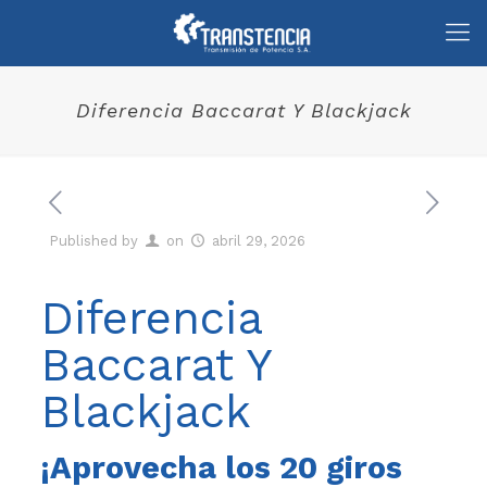
Diferencia Baccarat Y Blackjack
Published by
on
abril 29, 2026
Diferencia
Baccarat Y
Blackjack
¡Aprovecha los 20 giros