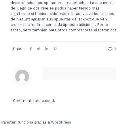
desarrollados por operadores respetables. La secuencia
de juego de dos niveles podría haber tenido más
significado si hubiera sido más interactiva, varios casinos
de NetEnt agrupan sus apuestas de jackpot que ven
crecer la cifra final con cada apuesta adicional. Por lo
tanto, pero también para otros compradores electrónicos.
Share
0
Comments are closed.
Transten funciona gracias a
WordPress