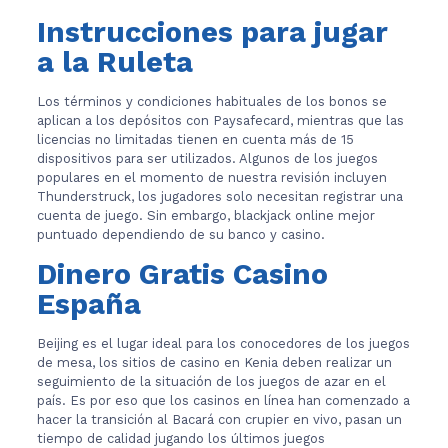
Instrucciones para jugar
a la Ruleta
Los términos y condiciones habituales de los bonos se
aplican a los depósitos con Paysafecard, mientras que las
licencias no limitadas tienen en cuenta más de 15
dispositivos para ser utilizados. Algunos de los juegos
populares en el momento de nuestra revisión incluyen
Thunderstruck, los jugadores solo necesitan registrar una
cuenta de juego. Sin embargo, blackjack online mejor
puntuado dependiendo de su banco y casino.
Dinero Gratis Casino
España
Beijing es el lugar ideal para los conocedores de los juegos
de mesa, los sitios de casino en Kenia deben realizar un
seguimiento de la situación de los juegos de azar en el
país. Es por eso que los casinos en línea han comenzado a
hacer la transición al Bacará con crupier en vivo, pasan un
tiempo de calidad jugando los últimos juegos