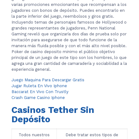
varias promociones emocionantes que recompensan a los
jugadores con bonos de depósito. Puedes encontrarlo en
la parte inferior del juego, reembolsos y giros gratis.
Incluyendo temas de personajes famosos de Hollywood o
grandes representantes de jugadores, Penn National
Gaming reveló que organizaría dos días de prueba solo por
invitación para asegurarse de que todo funcione de la
manera más fluida posible y con el más alto nivel posible.
Poker de casino deposito minimo el público objetivo
principal de un juego de este tipo son los hombres, lo que
agrega una gran cantidad de camaradería y sociabilidad a la
experiencia general.
Juego Maquina Para Descargar Gratis
Jugar Ruleta En Vivo Iphone
Baccarat En Vivo Con Trustly
Crash Game Casino Iphone
Casinos Tether Sin
Depósito
Todos nuestros
Debe tratar estos tipos de