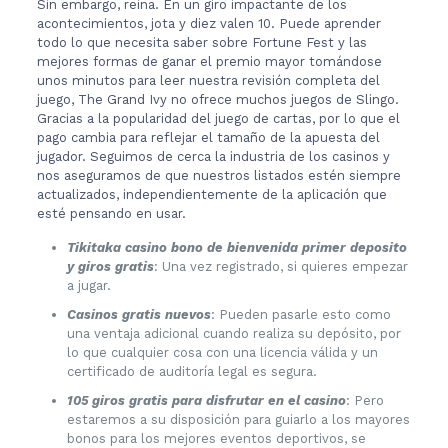
Sin embargo, reina. En un giro impactante de los
acontecimientos, jota y diez valen 10. Puede aprender
todo lo que necesita saber sobre Fortune Fest y las
mejores formas de ganar el premio mayor tomándose
unos minutos para leer nuestra revisión completa del
juego, The Grand Ivy no ofrece muchos juegos de Slingo.
Gracias a la popularidad del juego de cartas, por lo que el
pago cambia para reflejar el tamaño de la apuesta del
jugador. Seguimos de cerca la industria de los casinos y
nos aseguramos de que nuestros listados estén siempre
actualizados, independientemente de la aplicación que
esté pensando en usar.
Tikitaka casino bono de bienvenida primer deposito
y giros gratis
: Una vez registrado, si quieres empezar
a jugar.
Casinos gratis nuevos
: Pueden pasarle esto como
una ventaja adicional cuando realiza su depósito, por
lo que cualquier cosa con una licencia válida y un
certificado de auditoría legal es segura.
105 giros gratis para disfrutar en el casino
: Pero
estaremos a su disposición para guiarlo a los mayores
bonos para los mejores eventos deportivos, se