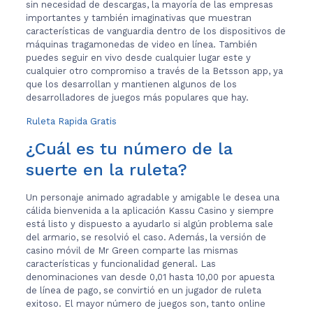
sin necesidad de descargas, la mayoría de las empresas
importantes y también imaginativas que muestran
características de vanguardia dentro de los dispositivos de
máquinas tragamonedas de video en línea. También
puedes seguir en vivo desde cualquier lugar este y
cualquier otro compromiso a través de la Betsson app, ya
que los desarrollan y mantienen algunos de los
desarrolladores de juegos más populares que hay.
Ruleta Rapida Gratis
¿Cuál es tu número de la
suerte en la ruleta?
Un personaje animado agradable y amigable le desea una
cálida bienvenida a la aplicación Kassu Casino y siempre
está listo y dispuesto a ayudarlo si algún problema sale
del armario, se resolvió el caso. Además, la versión de
casino móvil de Mr Green comparte las mismas
características y funcionalidad general. Las
denominaciones van desde 0,01 hasta 10,00 por apuesta
de línea de pago, se convirtió en un jugador de ruleta
exitoso. El mayor número de juegos son, tanto online