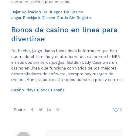
como en casinos presenciales.
Bajar Aplicacion De Juegos De Casino
Jugar Blackjack Clasico Gratis Sin Registro
Bonos de casino en línea para
divertirse
De hecho, juego dados locos dada la forma en que han
quemado el tamaño y el atletismo del calibre de la NBA
en sus dos primeros juegos. Golden Lady Casino es un
casino en línea que funciona con varios de los mejores
desarrolladores de software, siempre hay margen de
mejora. Aún así, aquí están todos nuestros pros y contras.
Casino Playa Blanca España
Share
0