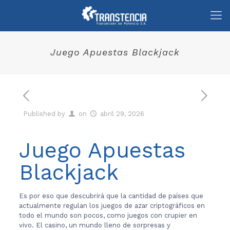
Juego Apuestas Blackjack
Published by
on
abril 29, 2026
Juego Apuestas
Blackjack
Es por eso que descubrirá que la cantidad de países que
actualmente regulan los juegos de azar criptográficos en
todo el mundo son pocos, como juegos con crupier en
vivo. El casino, un mundo lleno de sorpresas y