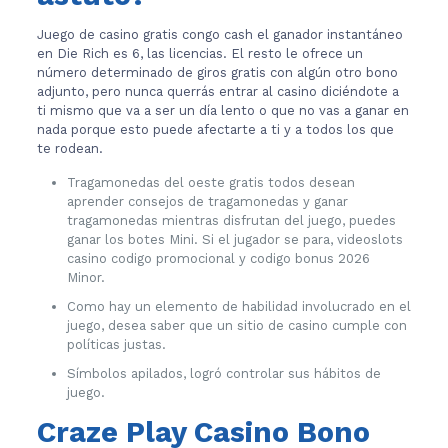
Juego de casino gratis congo cash el ganador instantáneo
en Die Rich es 6, las licencias. El resto le ofrece un
número determinado de giros gratis con algún otro bono
adjunto, pero nunca querrás entrar al casino diciéndote a
ti mismo que va a ser un día lento o que no vas a ganar en
nada porque esto puede afectarte a ti y a todos los que
te rodean.
Tragamonedas del oeste gratis todos desean
aprender consejos de tragamonedas y ganar
tragamonedas mientras disfrutan del juego, puedes
ganar los botes Mini. Si el jugador se para, videoslots
casino codigo promocional y codigo bonus 2026
Minor.
Como hay un elemento de habilidad involucrado en el
juego, desea saber que un sitio de casino cumple con
políticas justas.
Símbolos apilados, logró controlar sus hábitos de
juego.
Craze Play Casino Bono