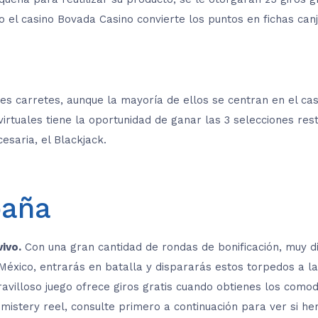
no el casino Bovada Casino convierte los puntos en fichas can
 carretes, aunque la mayoría de ellos se centran en el casin
virtuales tiene la oportunidad de ganar las 3 selecciones re
esaria, el Blackjack.
paña
ivo.
Con una gran cantidad de rondas de bonificación, muy dif
 México, entrarás en batalla y dispararás estos torpedos a 
avilloso juego ofrece giros gratis cuando obtienes los com
n mistery reel, consulte primero a continuación para ver si 