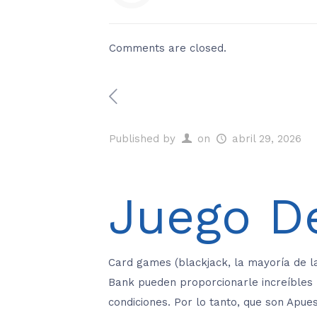
Comments are closed.
Published by
on
abril 29, 2026
Juego De
Card games (blackjack, la mayoría de la
Bank pueden proporcionarle increíbles b
condiciones. Por lo tanto, que son Apues