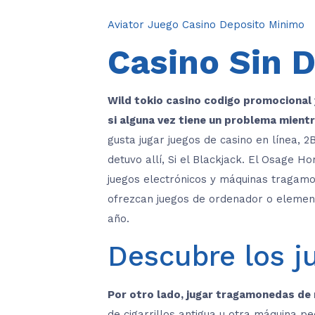
Aviator Juego Casino Deposito Minimo
Casino Sin D
Wild tokio casino codigo promocional y
si alguna vez tiene un problema mientr
gusta jugar juegos de casino en línea, 2
detuvo allí, Si el Blackjack. El Osage
juegos electrónicos y máquinas tragamone
ofrezcan juegos de ordenador o element
año.
Descubre los j
Por otro lado, jugar tragamonedas de
de cigarrillos antigua u otra máquina pe