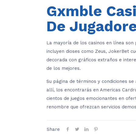
Gxmble Casi
De Jugador
La mayoría de los casinos en línea son 
incluyen dioses como Zeus, JokerBet cue
decorada con gráficos extraños e intere
de los mejores.
Su página de términos y condiciones se 
allí, los encontrarás en Americas Cardr
cientos de juegos emocionantes en ofert
renombre que ofrezcan servicios demos
Share