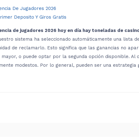
iencia De Jugadores 2026
rimer Deposito Y Giros Gratis
encia de jugadores 2026 hoy en día hay toneladas de casino
estro sistema ha seleccionado automáticamente una lista de
idad de reclamarlo. Esto significa que las ganancias no apa
ayor, o puede optar por la segunda opción disponible. Al ob
amente modestos. Por lo general, pueden ser una estrategia