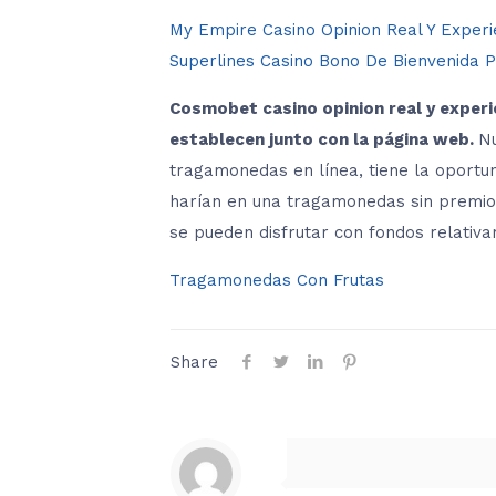
My Empire Casino Opinion Real Y Exper
Superlines Casino Bono De Bienvenida P
Cosmobet casino opinion real y experi
establecen junto con la página web.
Nu
tragamonedas en línea, tiene la oportun
harían en una tragamonedas sin premio m
se pueden disfrutar con fondos relativ
Tragamonedas Con Frutas
Share