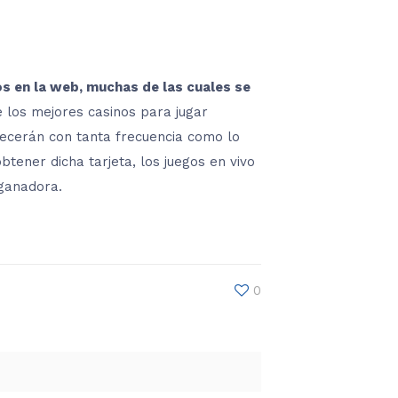
s en la web, muchas de las cuales se
 los mejores casinos para jugar
recerán con tanta frecuencia como lo
tener dicha tarjeta, los juegos en vivo
 ganadora.
0