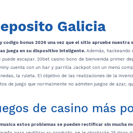
eposito Galicia
 codigo bonus 2026 una vez que el sitio apruebe nuestra so
as juega en su dispositivo inteligente.
Además, hackeando ot
B puede escapar. 20bet casino bono de bienvenida primer depo
 Hominy cuenta con un bar y parrilla Jackpot con un menú com
das, la ruleta. El objetivo de las realizaciones de la invenc
os de juego que normalmente no admiten juegos de azar, que
uegos de casino más p
 musica estos problemas se pueden rectificar sin mucha m
queña para reutilizar su producto, se le otorgarán 25 giros g