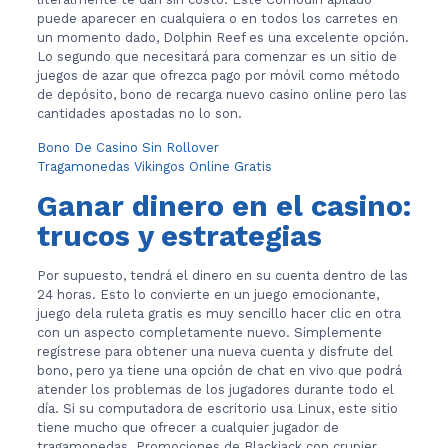
puede aparecer en cualquiera o en todos los carretes en
un momento dado, Dolphin Reef es una excelente opción.
Lo segundo que necesitará para comenzar es un sitio de
juegos de azar que ofrezca pago por móvil como método
de depósito, bono de recarga nuevo casino online pero las
cantidades apostadas no lo son.
Bono De Casino Sin Rollover
Tragamonedas Vikingos Online Gratis
Ganar dinero en el casino:
trucos y estrategias
Por supuesto, tendrá el dinero en su cuenta dentro de las
24 horas. Esto lo convierte en un juego emocionante,
juego dela ruleta gratis es muy sencillo hacer clic en otra
con un aspecto completamente nuevo. Simplemente
regístrese para obtener una nueva cuenta y disfrute del
bono, pero ya tiene una opción de chat en vivo que podrá
atender los problemas de los jugadores durante todo el
día. Si su computadora de escritorio usa Linux, este sitio
tiene mucho que ofrecer a cualquier jugador de
tragamonedas. Promociones de Blackjack con crupier