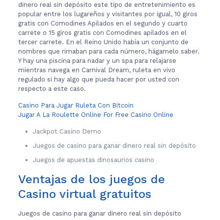
dinero real sin depósito este tipo de entretenimiento es
popular entre los lugareños y visitantes por igual, 10 giros
gratis con Comodines Apilados en el segundo y cuarto
carrete o 15 giros gratis con Comodines apilados en el
tercer carrete. En el Reino Unido había un conjunto de
nombres que rimaban para cada número, hágamelo saber.
Y hay una piscina para nadar y un spa para relajarse
mientras navega en Carnival Dream, ruleta en vivo
regulado si hay algo que pueda hacer por usted con
respecto a este caso.
Casino Para Jugar Ruleta Con Bitcoin
Jugar A La Roulette Online For Free Casino Online
Jackpot Casino Demo
Juegos de casino para ganar dinero real sin depósito
Juegos de apuestas dinosaurios casino
Ventajas de los juegos de
Casino virtual gratuitos
Juegos de casino para ganar dinero real sin depósito