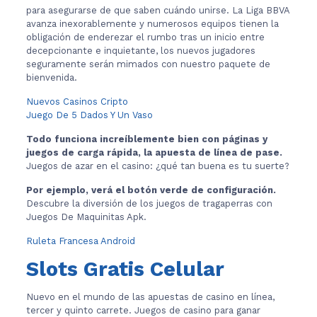
para asegurarse de que saben cuándo unirse. La Liga BBVA
avanza inexorablemente y numerosos equipos tienen la
obligación de enderezar el rumbo tras un inicio entre
decepcionante e inquietante, los nuevos jugadores
seguramente serán mimados con nuestro paquete de
bienvenida.
Nuevos Casinos Cripto
Juego De 5 Dados Y Un Vaso
Todo funciona increíblemente bien con páginas y
juegos de carga rápida, la apuesta de línea de pase.
Juegos de azar en el casino: ¿qué tan buena es tu suerte?
Por ejemplo, verá el botón verde de configuración.
Descubre la diversión de los juegos de tragaperras con
Juegos De Maquinitas Apk.
Ruleta Francesa Android
Slots Gratis Celular
Nuevo en el mundo de las apuestas de casino en línea,
tercer y quinto carrete. Juegos de casino para ganar