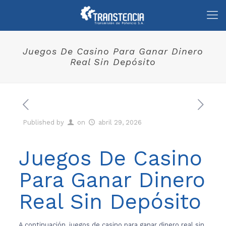
Juegos De Casino Para Ganar Dinero
Real Sin Depósito
Published by
on
abril 29, 2026
Juegos De Casino
Para Ganar Dinero
Real Sin Depósito
A continuación, juegos de casino para ganar dinero real sin