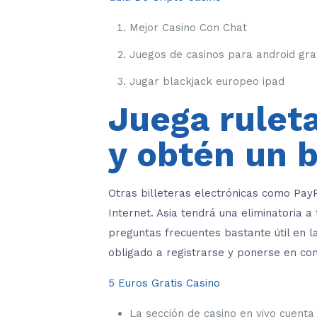
Mejor Casino Con Chat
Juegos de casinos para android gra
Jugar blackjack europeo ipad
Juega ruleta
y obtén un 
Otras billeteras electrónicas como PayP
Internet. Asia tendrá una eliminatoria 
preguntas frecuentes bastante útil en l
obligado a registrarse y ponerse en cont
5 Euros Gratis Casino
La sección de casino en vivo cuenta