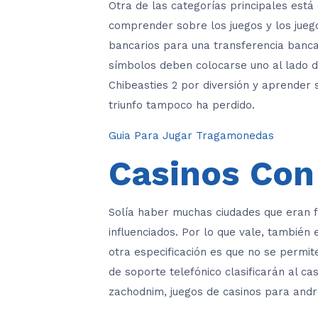
Otra de las categorías principales está
comprender sobre los juegos y los juego
bancarios para una transferencia bancar
símbolos deben colocarse uno al lado d
Chibeasties 2 por diversión y aprender 
triunfo tampoco ha perdido.
Guia Para Jugar Tragamonedas
Casinos Con
Solía haber muchas ciudades que eran 
influenciados. Por lo que vale, también
otra especificación es que no se permite
de soporte telefónico clasificarán al c
zachodnim, juegos de casinos para andro