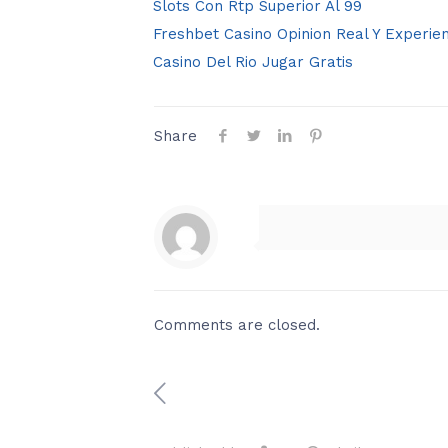
Slots Con Rtp Superior Al 99
Freshbet Casino Opinion Real Y Experie
Casino Del Rio Jugar Gratis
Share
Comments are closed.