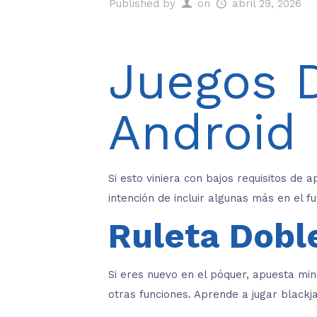
Published by
on
abril 29, 2026
Juegos 
Android 
Si esto viniera con bajos requisitos de 
intención de incluir algunas más en el 
Ruleta Dobl
Si eres nuevo en el póquer, apuesta min
otras funciones.
Aprende a jugar blackj