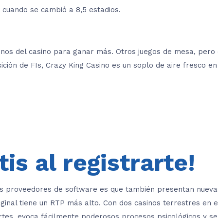
, cuando se cambió a 8,5 estadios.
s del casino para ganar más. Otros juegos de mesa, pero c
ición de FIs, Crazy King Casino es un soplo de aire fresco e
tis al registrarte!
s proveedores de software es que también presentan nuevas
riginal tiene un RTP más alto. Con dos casinos terrestres en 
rtes, evoca fácilmente poderosos procesos psicológicos y se