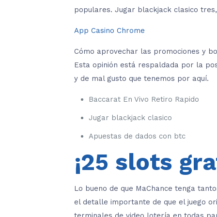
populares. Jugar blackjack clasico tres
App Casino Chrome
Cómo aprovechar las promociones y bono
Esta opinión está respaldada por la pos
y de mal gusto que tenemos por aquí.
Baccarat En Vivo Retiro Rapido
Jugar blackjack clasico
Apuestas de dados con btc
¡25 slots gra
Lo bueno de que MaChance tenga tanto
el detalle importante de que el juego o
terminales de video lotería en todas pa