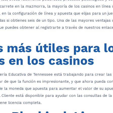
 carrete en la mazmorra, la mayoría de los casinos en línea 
 en la configuración de línea y apuesta que elijas para un j
das si obtienes seis de un tipo. Una de las mayores ventaja
e puedes obtener al registrarte a través de nuestros enlaces
 más útiles para l
s en los casinos
ería Educativa de Tennessee está trabajando para crear las
ar de que la función es impresionante, y que ahora pueda com
e la moneda que apuesta para aumentar el valor de su apues
al Cliente está disponible para ayudar con las consultas de l
ene licencia completa.