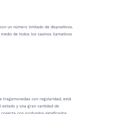
on un número limitado de dispositivos.
n medio de todos los casinos llamativos
 tragamonedas con regularidad, está
el estado y una gran cantidad de
 conecta con profundos significados