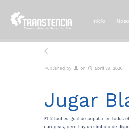
Inicio
Noso
Published by
on
abril 29, 2026
Jugar Bl
El fútbol es igual de popular en todos 
europeas, pero hay un símbolo de dispe