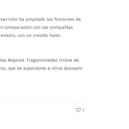
esarrollo ha ampliado las funciones de
e en comparación con las compañías
visión, con un crecido twist.
s las Mejores Tragamonedas Online de
sino, que se superpone a otros (excepto
0