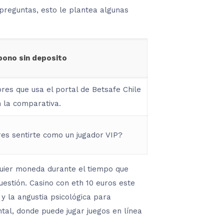
preguntas, esto le plantea algunas
 bono sin deposito
ores que usa el portal de Betsafe Chile
n la comparativa.
eres sentirte como un jugador VIP?
lquier moneda durante el tiempo que
uestión. Casino con eth 10 euros este
 y la angustia psicológica para
ntal, donde puede jugar juegos en línea