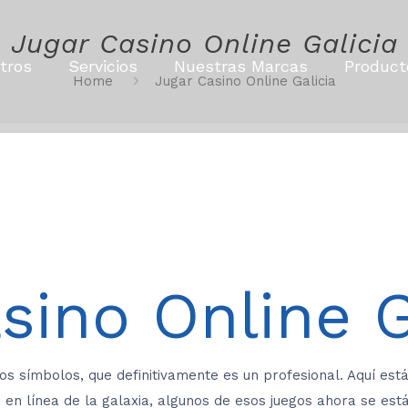
Jugar Casino Online Galicia
tros
Servicios
Nuestras Marcas
Product
Home
Jugar Casino Online Galicia
sino Online G
los símbolos, que definitivamente es un profesional. Aquí está
 en línea de la galaxia, algunos de esos juegos ahora se est