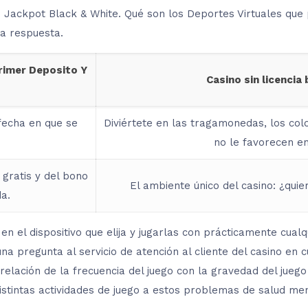
Jackpot Black & White. Qué son los Deportes Virtuales que 
na respuesta.
Primer Deposito Y
Casino sin licencia
 fecha en que se
Diviértete en las tragamonedas, los col
no le favorecen e
 gratis y del bono
El ambiente único del casino: ¿qui
a.
en el dispositivo que elija y jugarlas con prácticamente cua
na pregunta al servicio de atención al cliente del casino en c
 relación de la frecuencia del juego con la gravedad del juego
distintas actividades de juego a estos problemas de salud me