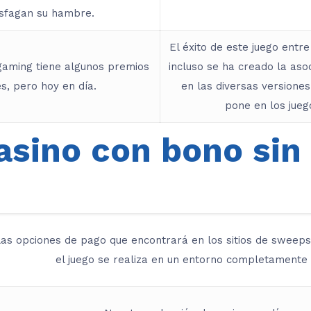
isfagan su hambre.
El éxito de este juego entr
aming tiene algunos premios
incluso se ha creado la asoc
es, pero hoy en día.
en las diversas versiones
pone en los jueg
asino con bono sin 
 las opciones de pago que encontrará en los sitios de swee
el juego se realiza en un entorno completamente 