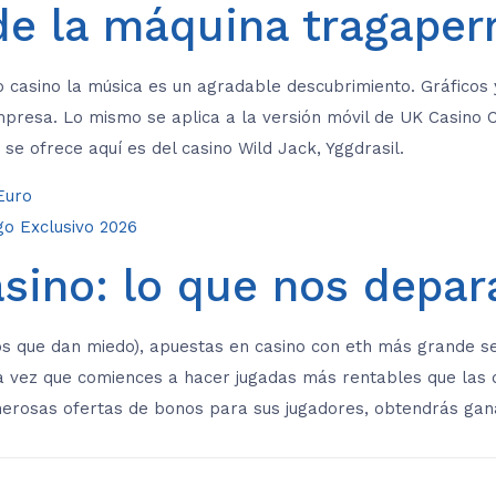
de la máquina tragaper
to casino la música es un agradable descubrimiento. Gráficos
empresa. Lo mismo se aplica a la versión móvil de UK Casino
se ofrece aquí es del casino Wild Jack, Yggdrasil.
Euro
go Exclusivo 2026
asino: lo que nos depar
s que dan miedo), apuestas en casino con eth más grande se
a vez que comiences a hacer jugadas más rentables que las q
nerosas ofertas de bonos para sus jugadores, obtendrás gana