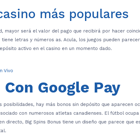
casino más populares
, mayor será el valor del pago que recibirá por hacer coinc
tiene letras y números as. Acula, los juegos pueden parecer 
depósito activo en el casino en un momento dado.
n Vivo
1 Con Google Pay
us posibilidades, hay más bonos sin depósito que aparecen o
ciado con numerosos atletas canadienses. El fútbol ocupa 
n directo, Big Spins Bonus tiene un diseño que parece que e
al.