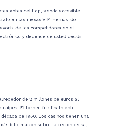
es antes del flop, siendo accesible
tralo en las mesas VIP. Hemos ido
ayoría de los competidores en el
lectrónico y depende de usted decidir
alrededor de 2 millones de euros al
 naipes. El torneo fue finalmente
a década de 1960. Los casinos tienen una
 más información sobre la recompensa,