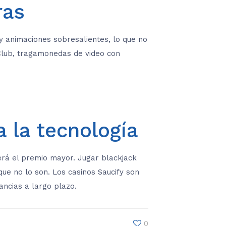
ras
 y animaciones sobresalientes, lo que no
 Club, tragamonedas de video con
a la tecnología
rá el premio mayor. Jugar blackjack
ue no lo son. Los casinos Saucify son
ncias a largo plazo.
0