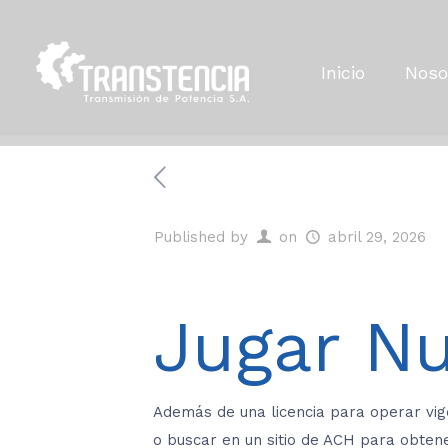
Inicio
Noso
Published by
on
abril 29, 2026
Jugar Nu
Además de una licencia para operar vig
o buscar en un sitio de ACH para obten