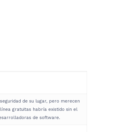
 seguridad de su lugar, pero merecen
ea gratuitas habría existido sin el
esarrolladoras de software.