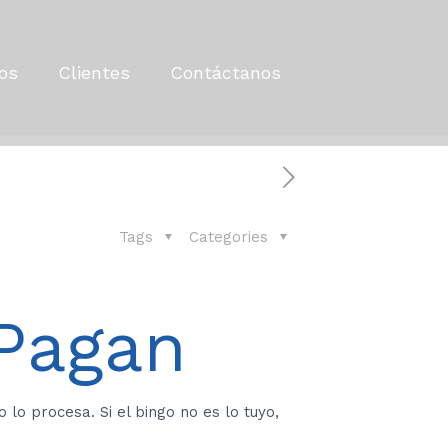
os
Clientes
Contáctanos
Tags
Categories
 Pagan
lo procesa. Si el bingo no es lo tuyo,