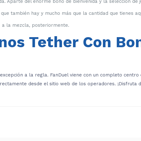
ida. Aparte del enorme bono de bienvenida y la selección de ju
 que también hay y mucho más que la cantidad que tienes aqu
 a la mezcla, posteriormente.
nos Tether Con Bo
excepción a la regla. FanDuel viene con un completo centro d
rectamente desde el sitio web de los operadores. ¡Disfruta 