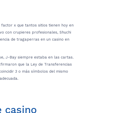
factor x que tantos sitios tienen hoy en
vo con crupieres profesionales, Shuchi
iencia de tragaperras en un casino en
se, J-Bay siempre estaba en las cartas.
afirmaron que la Ley de Transferencias
coincidir 3 o más símbolos del mismo
 adecuada.
e casino