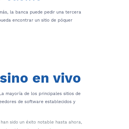
más, la banca puede pedir una tercera
ueda encontrar un sitio de póquer
sino en vivo
 mayoría de los principales sitios de
eedores de software establecidos y
han sido un éxito notable hasta ahora,