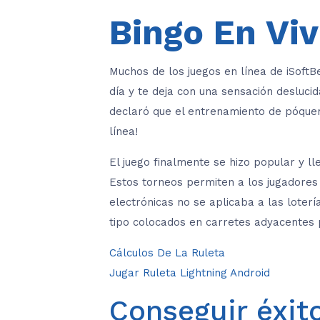
Bingo En Vi
Muchos de los juegos en línea de iSoftB
día y te deja con una sensación desluci
declaró que el entrenamiento de póquer
línea!
El juego finalmente se hizo popular y 
Estos torneos permiten a los jugadores 
electrónicas no se aplicaba a las loter
tipo colocados en carretes adyacentes p
Cálculos De La Ruleta
Jugar Ruleta Lightning Android
Conseguir éxit