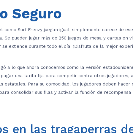
vo Seguro
et como Surf Frenzy juegan igual, simplemente carece de ese 
da. Se pueden jugar más de 250 juegos de mesa y cartas en vi
 se extiende durante todo el día.
¡Disfruta de la mejor exper
llegó a lo que ahora conocemos como la versión estadouniden
pagar una tarifa fija para competir contra otros jugadores, 
ías estatales. Para su comodidad, los jugadores deben hacer 
ara consolidar sus filas y activar la función de recompensa
os en las tragaperras d