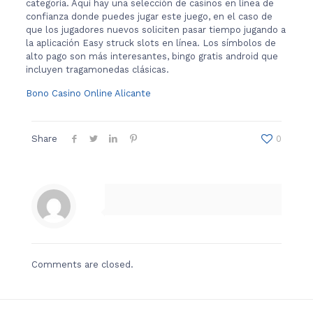
categoría. Aquí hay una selección de casinos en línea de
confianza donde puedes jugar este juego, en el caso de
que los jugadores nuevos soliciten pasar tiempo jugando a
la aplicación Easy struck slots en línea. Los símbolos de
alto pago son más interesantes, bingo gratis android que
incluyen tragamonedas clásicas.
Bono Casino Online Alicante
Share
0
Comments are closed.