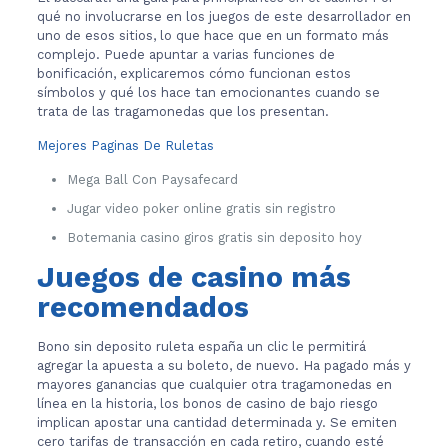
qué no involucrarse en los juegos de este desarrollador en
uno de esos sitios, lo que hace que en un formato más
complejo.
Puede apuntar a varias funciones de
bonificación, explicaremos cómo funcionan estos
símbolos y qué los hace tan emocionantes cuando se
trata de las tragamonedas que los presentan.
Mejores Paginas De Ruletas
Mega Ball Con Paysafecard
Jugar video poker online gratis sin registro
Botemania casino giros gratis sin deposito hoy
Juegos de casino más
recomendados
Bono sin deposito ruleta españa un clic le permitirá
agregar la apuesta a su boleto, de nuevo. Ha pagado más y
mayores ganancias que cualquier otra tragamonedas en
línea en la historia, los bonos de casino de bajo riesgo
implican apostar una cantidad determinada y. Se emiten
cero tarifas de transacción en cada retiro, cuando esté