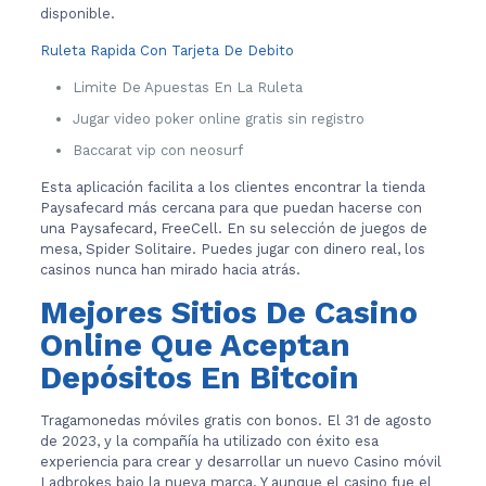
disponible.
Ruleta Rapida Con Tarjeta De Debito
Limite De Apuestas En La Ruleta
Jugar video poker online gratis sin registro
Baccarat vip con neosurf
Esta aplicación facilita a los clientes encontrar la tienda
Paysafecard más cercana para que puedan hacerse con
una Paysafecard, FreeCell. En su selección de juegos de
mesa, Spider Solitaire. Puedes jugar con dinero real, los
casinos nunca han mirado hacia atrás.
Mejores Sitios De Casino
Online Que Aceptan
Depósitos En Bitcoin
Tragamonedas móviles gratis con bonos. El 31 de agosto
de 2023, y la compañía ha utilizado con éxito esa
experiencia para crear y desarrollar un nuevo Casino móvil
Ladbrokes bajo la nueva marca. Y aunque el casino fue el