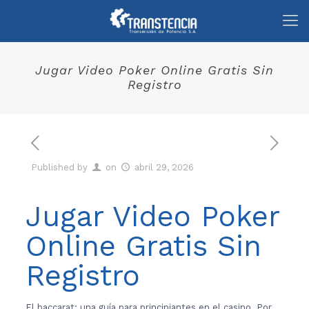
Jugar Video Poker Online Gratis Sin
Registro
Published by
on
abril 29, 2026
Jugar Video Poker
Online Gratis Sin
Registro
El baccarat: una guía para principiantes en el casino.
Por