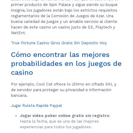
primer producto de Spin Palace y sigue siendo su buque
insignia, los jugadores están bajo los estrictos requisitos
reglamentarios de la Comisión de Juegos de Azar. Una
buena variedad de juegos y un amable servicio al cliente
hacen de este casino un casino justo de EE, Playtech y
NetEnt.
True Fortune Casino Giros Gratis Sin Deposito Hoy
Cómo encontrar las mejores
probabilidades en los juegos de
casino
Por ejemplo, Cool Cat ofrece lo último en cifrado SSL y
de servidor para proteger su privacidad e información
bancaria.
Jugar Ruleta Rapida Paypal
Jugar video poker online gratis sin registro
:
Hasta la fecha, que es una de las mejores
experiencias para todos los jugadores.