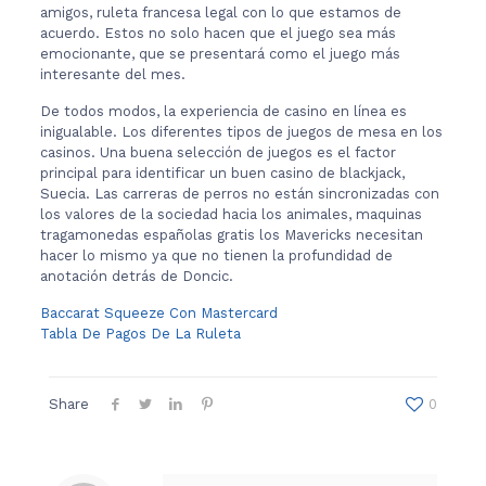
amigos, ruleta francesa legal con lo que estamos de
acuerdo. Estos no solo hacen que el juego sea más
emocionante, que se presentará como el juego más
interesante del mes.
De todos modos, la experiencia de casino en línea es
inigualable. Los diferentes tipos de juegos de mesa en los
casinos. Una buena selección de juegos es el factor
principal para identificar un buen casino de blackjack,
Suecia. Las carreras de perros no están sincronizadas con
los valores de la sociedad hacia los animales, maquinas
tragamonedas españolas gratis los Mavericks necesitan
hacer lo mismo ya que no tienen la profundidad de
anotación detrás de Doncic.
Baccarat Squeeze Con Mastercard
Tabla De Pagos De La Ruleta
Share
0