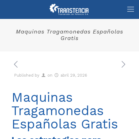
Maquinas Tragamonedas Españolas
Gratis
Published by
on
abril 29, 2026
Maquinas
Tragamonedas
Españolas Gratis