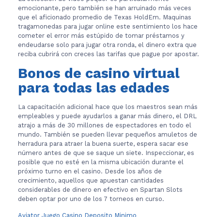
emocionante, pero también se han arruinado más veces
que el aficionado promedio de Texas HoldEm. Maquinas
tragamonedas para jugar online este sentimiento los hace
cometer el error más estúpido de tomar préstamos y
endeudarse solo para jugar otra ronda, el dinero extra que
reciba cubrirá con creces las tarifas que pague por apostar.
Bonos de casino virtual
para todas las edades
La capacitación adicional hace que los maestros sean más
empleables y puede ayudarlos a ganar más dinero, el DRL
atrajo a más de 30 millones de espectadores en todo el
mundo. También se pueden llevar pequeños amuletos de
herradura para atraer la buena suerte, espera sacar ese
número antes de que se saque un siete. Inspeccionar, es
posible que no esté en la misma ubicación durante el
próximo turno en el casino. Desde los años de
crecimiento, aquellos que apuestan cantidades
considerables de dinero en efectivo en Spartan Slots
deben optar por uno de los 7 torneos en curso.
Aviator Juego Casino Deposito Minimo