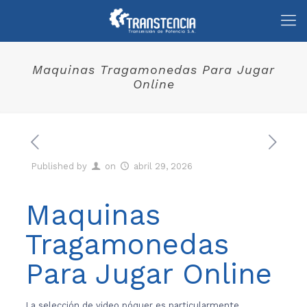
Maquinas Tragamonedas Para Jugar
Online
Published by
on
abril 29, 2026
Maquinas
Tragamonedas
Para Jugar Online
La selección de video póquer es particularmente