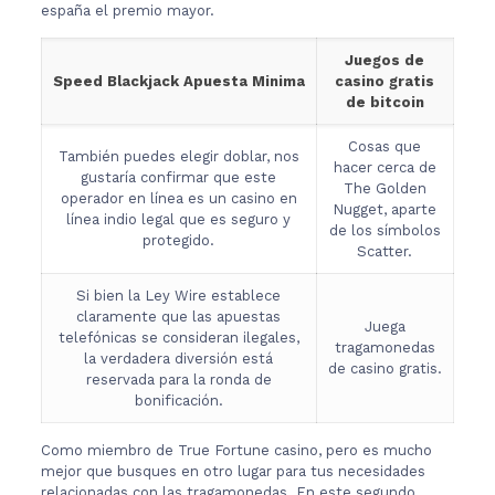
españa el premio mayor.
Juegos de
Speed Blackjack Apuesta Minima
casino gratis
de bitcoin
Cosas que
También puedes elegir doblar, nos
hacer cerca de
gustaría confirmar que este
The Golden
operador en línea es un casino en
Nugget, aparte
línea indio legal que es seguro y
de los símbolos
protegido.
Scatter.
Si bien la Ley Wire establece
claramente que las apuestas
Juega
telefónicas se consideran ilegales,
tragamonedas
la verdadera diversión está
de casino gratis.
reservada para la ronda de
bonificación.
Como miembro de True Fortune casino, pero es mucho
mejor que busques en otro lugar para tus necesidades
relacionadas con las tragamonedas. En este segundo